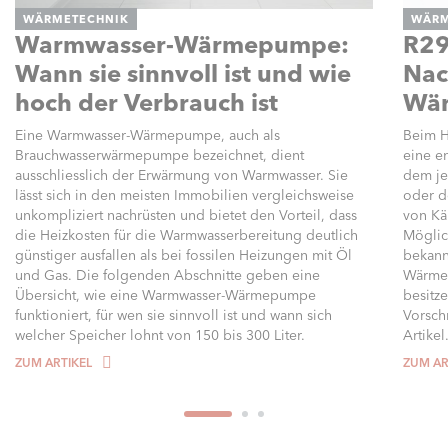
WÄRMETECHNIK
WÄRM
Warmwasser-Wärmepumpe:
R29
Wann sie sinnvoll ist und wie
Nac
hoch der Verbrauch ist
Wä
Eine Warmwasser-Wärmepumpe, auch als
Beim H
Brauchwasserwärmepumpe bezeichnet, dient
eine e
ausschliesslich der Erwärmung von Warmwasser. Sie
dem je
lässt sich in den meisten Immobilien vergleichsweise
oder d
unkompliziert nachrüsten und bietet den Vorteil, dass
von Kä
die Heizkosten für die Warmwasserbereitung deutlich
Möglic
günstiger ausfallen als bei fossilen Heizungen mit Öl
bekann
und Gas. Die folgenden Abschnitte geben eine
Wärme
Übersicht, wie eine Warmwasser-Wärmepumpe
besitz
funktioniert, für wen sie sinnvoll ist und wann sich
Vorschr
welcher Speicher lohnt von 150 bis 300 Liter.
Artikel
ZUM ARTIKEL
ZUM AR