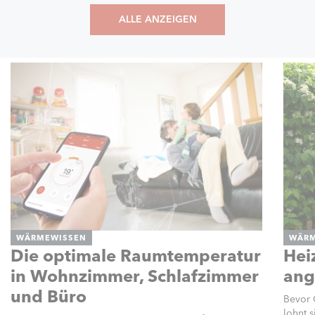
ALLE ANZEIGEN
WÄRMEWISSEN
WÄRM
Die optimale Raumtemperatur
Hei
in Wohnzimmer, Schlafzimmer
ang
und Büro
Bevor 
lohnt 