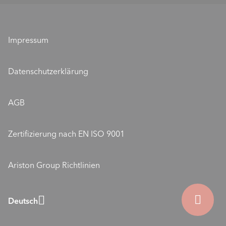
Werte & Mission
ELCO als Arbeitgeberin
ELCO Sponsoring
Aus- und Weiterbildung
Standorte
Impressum
Offene Stellen
ELCO Blog
Datenschutzerklärung
ELCO - Die Wärmeexperten für Wärmepumpen
AGB
Zertifizierung nach EN ISO 9001
Ariston Group Richtlinien
Deutsch