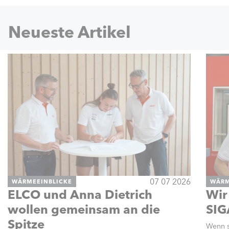
Neueste Artikel
07 07 2026
WÄRMEEINBLICKE
WÄRM
ELCO und Anna Dietrich
Wir
wollen gemeinsam an die
SIG
Spitze
Wenn s