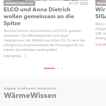
07 07 2026
WÄRMEEINBLICKE
WÄRM
ELCO und Anna Dietrich
Wir
wollen gemeinsam an die
SIG
Spitze
Wenn s
(Sarga
Skicross-Fahrerin Anna Dietrich und ELCO spannen
trifft,
zusammen. Die Wärmeexperten sind neuer
Arbeitg
Hauptsponsor der Athletin aus Vilters SG. So wird die
erfolgreiche Zusammenarbeit der Heizungsprofis mit
ZUM AR
lokalen Sporttalenten weitergeführt.
ZUM ARTIKEL
Ratgeber zu effizienten Heiztechniken
WärmeWissen