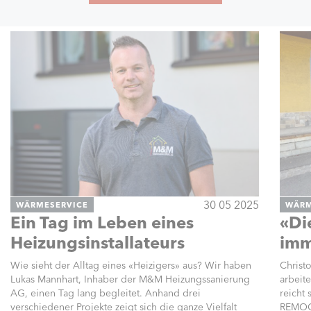
30 05 2025
WÄRMESERVICE
WÄRM
Ein Tag im Leben eines
«Di
Heizungsinstallateurs
imm
Wie sieht der Alltag eines «Heizigers» aus? Wir haben
Christ
Lukas Mannhart, Inhaber der M&M Heizungssanierung
arbeit
AG, einen Tag lang begleitet. Anhand drei
reicht
verschiedener Projekte zeigt sich die ganze Vielfalt
REMOC