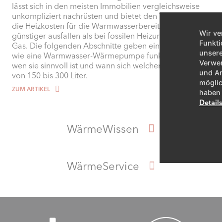
lässt sich in den meisten Immobilien vergleichsweise
unkompliziert nachrüsten und bietet den Vorteil, dass
die Heizkosten für die Warmwasserbereitung deutlich
Wir ve
günstiger ausfallen als bei fossilen Heizungen mit Öl und
Funkti
Gas. Die folgenden Abschnitte geben eine Übersicht,
unsere
wie eine Warmwasser-Wärmepumpe funktioniert, für
Verwen
wen sie sinnvoll ist und wann sich welcher Speicher lohnt
und An
von 150 bis 300 Liter.
möglic
ZUM ARTIKEL
haben 
Detail
WärmeWissen
WärmeService