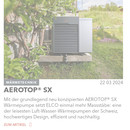
22 03 2024
WÄRMETECHNIK
AEROTOP® SX
Mit der grundlegend neu konzipierten AEROTOP® SX
Wärmepumpe setzt ELCO einmal mehr Massstäbe: eine
der leisesten Luft-Wasser-Wärmepumpen der Schweiz,
hochwertiges Design, effizient und nachhaltig.
ZUM ARTIKEL