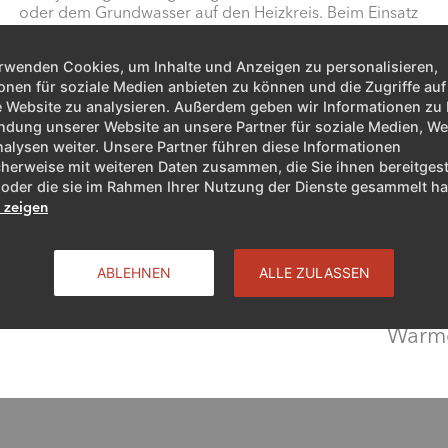
oder dem Grundwasser auf den Heizkreis. Beim Einsatz
von Kältemitteln bieten sich verschiedene
Möglichkeiten. Eine davon besteht in R290, besser
rwenden Cookies, um Inhalte und Anzeigen zu personalisieren,
bekannt als Propan. Welche Vorteile Propan-
onen für soziale Medien anbieten zu können und die Zugriffe auf
Wärmepumpen gegenüber anderen Möglichkeiten
 Website zu analysieren. Außerdem geben wir Informationen zu 
besitzen, welche Nachteile sie haben und welche
dung unserer Website an unsere Partner für soziale Medien, W
Vorschriften es zu beachten gilt, erklären wir in diesem
alysen weiter. Unsere Partner führen diese Informationen
Artikel.
herweise mit weiteren Daten zusammen, die Sie ihnen bereitgest
ZUM ARTIKEL
oder die sie im Rahmen Ihrer Nutzung der Dienste gesammelt h
s zeigen
Wärme
ABLEHNEN
ALLE ZULASSEN
Wärm