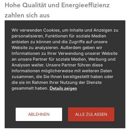
Hohe Qualität und Energieeffizienz
zahlen sich aus
Wir verwenden Cookies, um Inhalte und Anzeigen zu
Als führender Anbieter von Heizlösungen investiert ELCO
personalisieren, Funktionen für soziale Medien
bereits seit Jahren in die Wärmepumpentechnologie.
anbieten zu können und die Zugriffe auf unsere
ELCO Wärmepumpen werden in der Schweiz entwickelt
Website zu analysieren. Außerdem geben wir
und produziert. Sie garantieren eine hohe Qualität. Die
Informationen zu Ihrer Verwendung unserer Website
an unsere Partner für soziale Medien, Werbung und
Betriebskosten der Wärmepumpen liegen deutlich unter
Analysen weiter. Unsere Partner führen diese
denjenigen konventioneller Heizsysteme. Dank ihrer
Informationen möglicherweise mit weiteren Daten
hohen Energieeffizienz verringern Wärmepumpen die
zusammen, die Sie ihnen bereitgestellt haben oder
Abhängigkeit von wirtschaftlich oder politisch bedingten
die sie im Rahmen Ihrer Nutzung der Dienste
gesammelt haben.
Details zeigen
Schwankungen der Energiepreise, entlasten die Umwelt
und verringern die CO2-Emissionen.
Und das Beste am Heizen mit einer AEROTOP® T
ABLEHNEN
ALLE ZULASSEN
Wärmepumpe: Die in der Luft gespeicherte Energie ist
ständig und überall verfügbar.