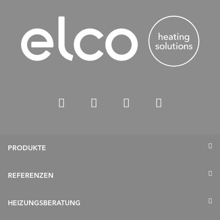
PRODUKTE
Wärmepumpen
REFERENZEN
Gasheizung
HEIZUNGSBERATUNG
Ölheizung