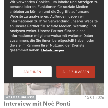
und Mailand organisieren. Gemeinsam mit rund 80 Gästen der
Wir verwenden Cookies, um Inhalte und Anzeigen zu
Region Mitte, Ost, West & Süd erlebten wir drei unvergessliche
personalisieren, Funktionen für soziale Medien
Tage voller Eindrücke und Emotionen.
anbieten zu können und die Zugriffe auf unsere
Website zu analysieren. Außerdem geben wir
ZUM ARTIKEL
Informationen zu Ihrer Verwendung unserer Website
an unsere Partner für soziale Medien, Werbung und
Analysen weiter. Unsere Partner führen diese
Informationen möglicherweise mit weiteren Daten
zusammen, die Sie ihnen bereitgestellt haben oder
die sie im Rahmen Ihrer Nutzung der Dienste
gesammelt haben.
Details zeigen
ABLEHNEN
ALLE ZULASSEN
15 01 2026
WÄRMEEINBLICKE
Interview mit Noè Ponti