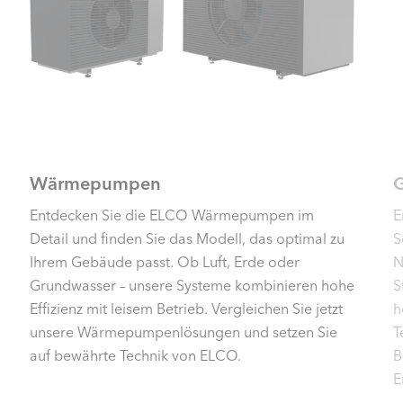
Wärmepumpen
Entdecken Sie die ELCO Wärmepumpen im
E
Detail und finden Sie das Modell, das optimal zu
S
Ihrem Gebäude passt. Ob Luft, Erde oder
N
Grundwasser – unsere Systeme kombinieren hohe
S
Effizienz mit leisem Betrieb. Vergleichen Sie jetzt
h
unsere Wärmepumpenlösungen und setzen Sie
T
auf bewährte Technik von ELCO.
B
E