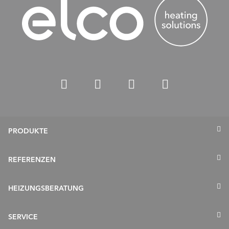
PRODUKTE
Wärmepumpen
REFERENZEN
Gasheizung
HEIZUNGSBERATUNG
Ölheizung
Speicher
Sanierung in 5 Schritten
SERVICE
Solarthermie