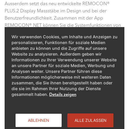
Ausserdem setzt das neu entwickelte REMOCON®
PLUS.2 Display Massstäbe im Design und bei der
Benutzerfreundlichkeit. Zusammen mit der App
REMOCON® NET können Sie die Systemfunktionen von
überall aus über ihr Smartphone oder Tablet steuern. Die
Wir verwenden Cookies, um Inhalte und Anzeigen zu
Optimierung des Verbrauchs und die Lösung von
personalisieren, Funktionen für soziale Medien
Problemen waren noch nie so einfach und bequem.
anbieten zu können und die Zugriffe auf unsere
Website zu analysieren. Außerdem geben wir
Informationen zu Ihrer Verwendung unserer Website
an unsere Partner für soziale Medien, Werbung und
Die neue AEROTOP® SPLIT.2 kombiniert
Analysen weiter. Unsere Partner führen diese
kostengünstigen Betrieb und Langlebigkeit. Nie war die
Informationen möglicherweise mit weiteren Daten
Gelegenheit günstiger, zu den Vorzügen
zusammen, die Sie ihnen bereitgestellt haben oder
umweltfreundlicher Wärmepumpentechnologie zu
die sie im Rahmen Ihrer Nutzung der Dienste
gesammelt haben.
Details zeigen
wechseln.Hydraulische Weichen ermöglichen ein
optimales hydraulisches Zusammenspiel von Erzeuger-
und Heizkreis. Damit kann die Anlage auf die örtlichen
Anforderungen angepasst werden – egal ob Neubau
ABLEHNEN
ALLE ZULASSEN
oder Sanierung.