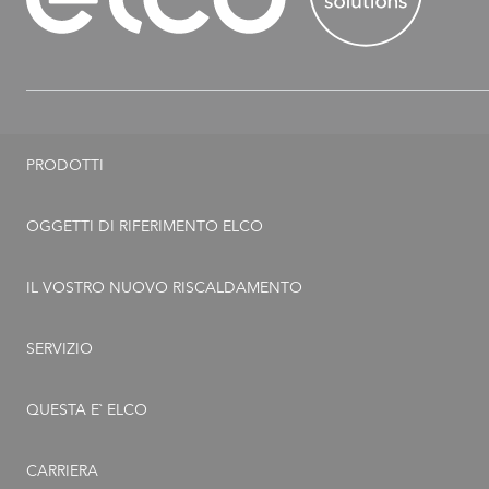
PRODOTTI
Termopompe
OGGETTI DI RIFERIMENTO ELCO
Caldaie a gas
IL VOSTRO NUOVO RISCALDAMENTO
Caldaie a gasolio
Risanamento in 5 fasi
SERVIZIO
Accumulatori
Esigenze e chiarimenti tecnici
Offerte di servizio
QUESTA E` ELCO
Collettori Solari
FAQ sul risanamento
Remocon Net
Bruciatori
Profilo
CARRIERA