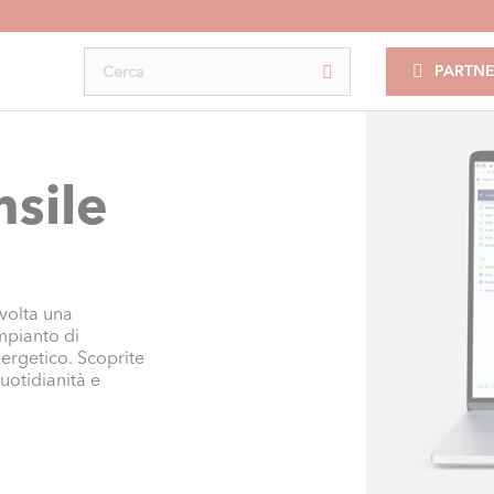
PARTNE
nsile
volta una
mpianto di
nergetico. Scoprite
uotidianità e