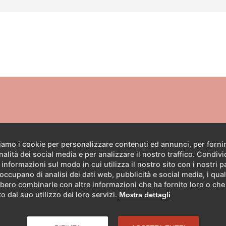
nformazioni?
ziamo i cookie per personalizzare contenuti ed annunci, per forni
nalità dei social media e per analizzare il nostro traffico. Condiv
 informazioni sul modo in cui utilizza il nostro sito con i nostri p
te da tre a quattro volte l'anno degli ispiranti esempi di risa
 occupano di analisi dei dati web, pubblicità e social media, i qual
bero combinarle con altre informazioni che ha fornito loro o ch
anche in caso di domande concrete sul vostro progetto.
o dal suo utilizzo dei loro servizi.
Mostra dettagli
 DI CONTATTO