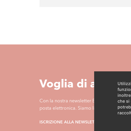
Voglia di altre i
Utiliz
funzio
inoltre
Con la nostra newsletter ELCO Inside riceve
che si
potreb
posta elettronica. Siamo lieti di aiutarvi 
raccolt
ISCRIZIONE ALLA NEWSLETTER
MODULO