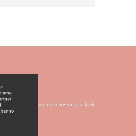
re
idiamo
artner
namento direttamente nella vostra casella di
i
e hanno