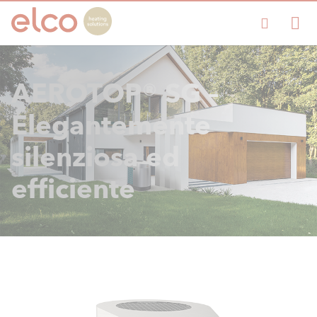
AEROTOP® SG –
Elegantemente
silenziosa ed
efficiente