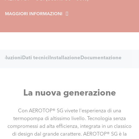
MAGGIORI INFORMAZIONI
Internal
Soluzioni
Dati tecnici
Installazione
Documentazione
Navigation
La nuova generazione
Con AEROTOP® SG vivete l'esperienza di una
termopompa di altissimo livello. Tecnologia senza
compromessi ad alta efficienza, integrata in un classico
di design dal grande carattere. AEROTOP® SG è la