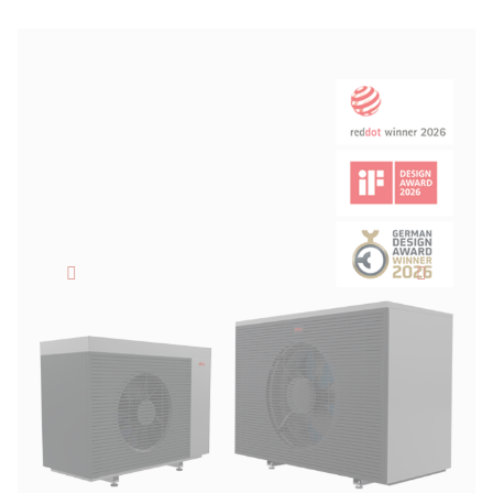
Maggiore volume dell'impianto per l'integrazione del
fotovoltaico o per applicazioni Smart Grid
Volume impianto
Volume dell'impianto/energia in caso di interruzioni da
parte dell'azienda elettrica
Sorgenti termiche alternative
Integrazione di generatori di calore supplementari, come
caldaie a combustibile solido, solare termico, ecc.
Separazione
Separazione idraulica tra generatore e pozzo caldo