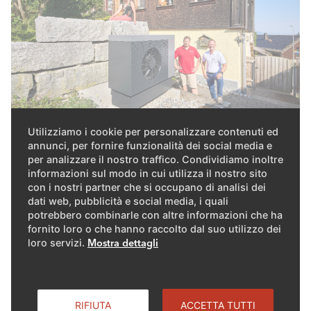
Utilizziamo i cookie per personalizzare contenuti ed
annunci, per fornire funzionalità dei social media e
Trecento anni di storia e un
per analizzare il nostro traffico. Condividiamo inoltre
informazioni sul modo in cui utilizza il nostro sito
nuovo riscaldamento
con i nostri partner che si occupano di analisi dei
dati web, pubblicità e social media, i quali
potrebbero combinarle con altre informazioni che ha
Una parte di una casa a Wädenswil (ZH) è stata riscaldata
fornito loro o che hanno raccolto dal suo utilizzo dei
per molto tempo con la legna e in seguito con
loro servizi.
Mostra dettagli
l'elettricità. Questo compito è ora ripreso da una
termopompa con refrigerante propano di ELCO. A tale
scopo si sono dovuti installare nuovi radiatori, compreso
RIFIUTA
ACCETTA TUTTI