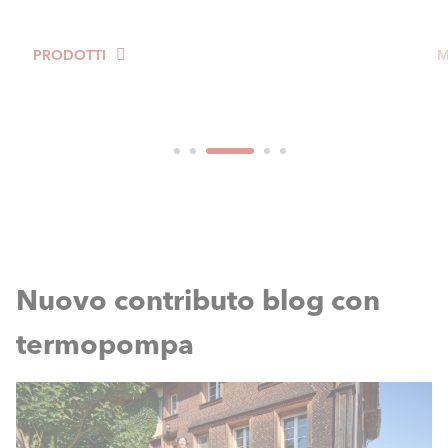
MAGGIORI INFORMAZIONI
M
Nuovo contributo blog con
termopompa