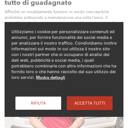
tutto di guadagnato
Affinché un riscaldamento funzioni in modo ineccepibile
andrebbe sottoposto a manutenzione una volta l’anno. Il
controllo periodico porta una maggiore sicurezza, un comfort
affidabile e aiuta a evitare spiacevoli sorprese. Permette inoltre
Utilizziamo i cookie per personalizzare contenuti ed
di aumentare l’efficienza dell’impianto e garantisce così un
annunci, per fornire funzionalità dei social media e
funzionamento economico. Questo vale sia per le caldaie a
per analizzare il nostro traffico. Condividiamo inoltre
gasolio e gas, sia per le termopompe.
informazioni sul modo in cui utilizza il nostro sito
LEGGI L’ARTICOLO
con i nostri partner che si occupano di analisi dei
dati web, pubblicità e social media, i quali
potrebbero combinarle con altre informazioni che ha
fornito loro o che hanno raccolto dal suo utilizzo dei
loro servizi.
Mostra dettagli
RIFIUTA
ACCETTA TUTTI