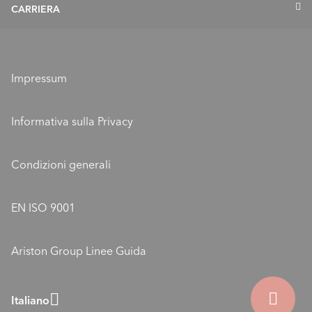
Profilo
CARRIERA
Richiesta di messa in servizio
Valori e missione
ELCO come datore di lavoro
Sponsorizzazione ELCO
Formazione
Ubicazioni
Impressum
Posizioni aperte
ELCO Blog
Informativa sulla Privacy
ELCO - Gli esperti del clima interno con termopompe
Condizioni generali
EN ISO 9001
Ariston Group Linee Guida
Italiano