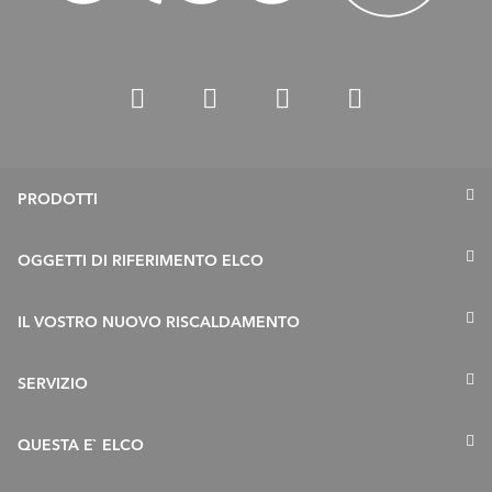
PRODOTTI
Termopompe
OGGETTI DI RIFERIMENTO ELCO
Caldaie a gas
IL VOSTRO NUOVO RISCALDAMENTO
Caldaie a gasolio
Accumulatori
Risanamento in 5 fasi
SERVIZIO
Collettori Solari
Esigenze e chiarimenti tecnici
Offerte di servizio
QUESTA E` ELCO
Bruciatori
FAQ sul risanamento
Remocon Net
Remocon Net