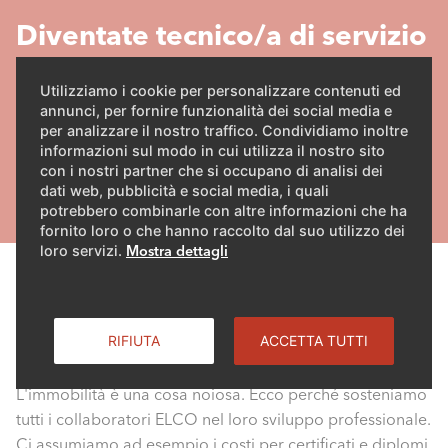
Diventate tecnico/a di servizio
Pronti per un lavoro diversificato che vi concede molte
Utilizziamo i cookie per personalizzare contenuti ed
libertà? Come tecnico/a di servizio alla ELCO siete
annunci, per fornire funzionalità dei social media e
per analizzare il nostro traffico. Condividiamo inoltre
sempre un passo avanti.
informazioni sul modo in cui utilizza il nostro sito
con i nostri partner che si occupano di analisi dei
MAGGIORI INFORMAZIONI
dati web, pubblicità e social media, i quali
potrebbero combinarle con altre informazioni che ha
fornito loro o che hanno raccolto dal suo utilizzo dei
loro servizi.
Mostra dettagli
Lo sviluppo professionale ci sta a cuore
RIFIUTA
ACCETTA TUTTI
L'immobilità è una cosa noiosa. Ecco perché sosteniamo
tutti i collaboratori ELCO nel loro sviluppo professionale.
Ci assumiamo ad esempio i costi per certificati e diplomi