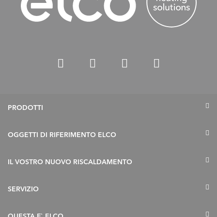
PRODOTTI
Termopompe
OGGETTI DI RIFERIMENTO ELCO
Caldaie a gas
IL VOSTRO NUOVO RISCALDAMENTO
Caldaie a gasolio
Accumulatori
Risanamento in 5 fasi
SERVIZIO
Collettori Solari
Esigenze e chiarimenti tecnici
Offerte di servizio
QUESTA E` ELCO