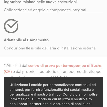
Ingombro minimo nelle nuove costruzioni
Collocazione ad angolo e componenti integrati
Adattabile al risanamento
Conduzione flessibile dell'aria o installazione esterna
* Attestati dal
centro di prova per termopompe di Buchs
(CH)
e dal proprio laboratorio ultramoderno di sviluppo
e collaudo. Prova secondo EN 14511.
Utilizziamo i cookie per personalizzare contenuti ed
annunci, per fornire funzionalità dei social media e
per analizzare il nostro traffico. Condividiamo inoltre
Alta qualità ed efficienza energetica
informazioni sul modo in cui utilizza il nostro sito
con i nostri partner che si occupano di analisi dei
paganti