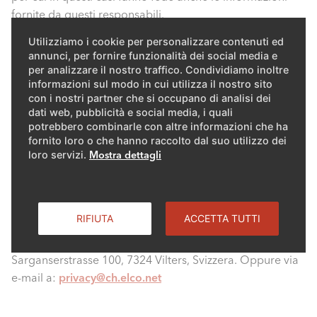
fornite da questi responsabili.
Utilizziamo i cookie per personalizzare contenuti ed
Se avete domande o commenti sul nostro trattamento
annunci, per fornire funzionalità dei social media e
dei dati personali e sulla base giuridica di tale
per analizzare il nostro traffico. Condividiamo inoltre
trattamento, potete contattarci utilizzando i seguenti
informazioni sul modo in cui utilizza il nostro sito
con i nostri partner che si occupano di analisi dei
dati:
dati web, pubblicità e social media, i quali
potrebbero combinarle con altre informazioni che ha
fornito loro o che hanno raccolto dal suo utilizzo dei
loro servizi.
Mostra dettagli
2. Persona di contatto per la protezione
dei dati
RIFIUTA
ACCETTA TUTTI
Per iscritto a: Elcotherm AG, Consulente per la
protezione dei dati (Data Protection Officer),
Sarganserstrasse 100, 7324 Vilters, Svizzera. Oppure via
e-mail a:
privacy@ch.elco.net