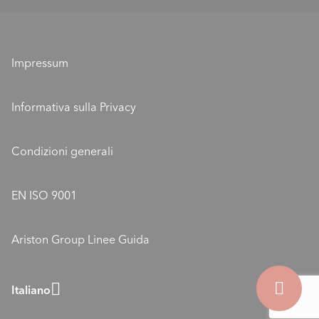
Valori e missione
ELCO come datore di lavoro
Sponsorizzazione ELCO
Formazione
Ubicazioni
Impressum
Posizioni aperte
ELCO Blog
Informativa sulla Privacy
ELCO - Gli esperti del clima interno con termopompe
Condizioni generali
EN ISO 9001
Ariston Group Linee Guida
Italiano