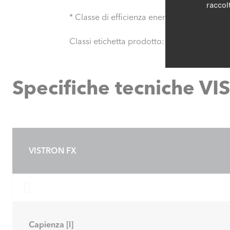
raccolt
* Classe di efficienza energetica: accumu
Classi etichetta prodotto: da A+ a F
Specifiche tecniche V
VISTRON FX
Capienza [l]