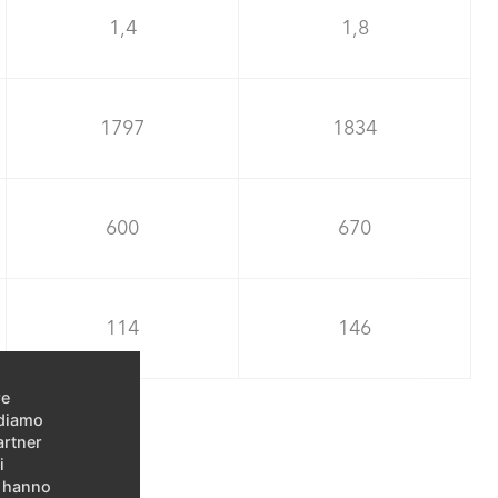
1,4
1,8
1797
1834
600
670
114
146
re
idiamo
artner
i
e hanno