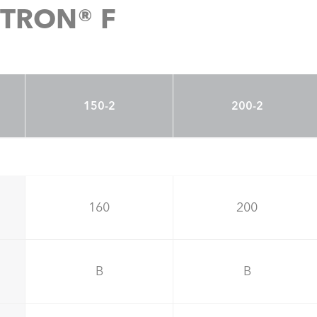
ISTRON® F
150-2
200-2
160
200
B
B