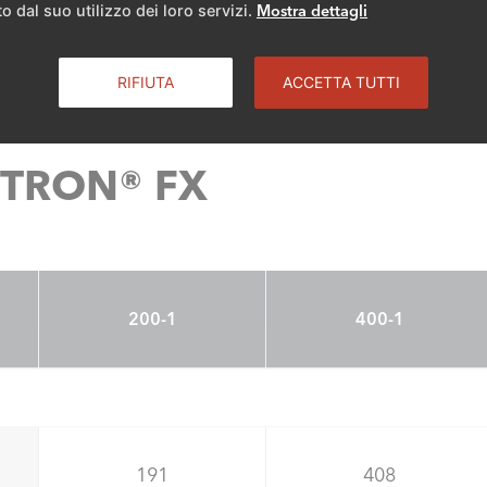
o dal suo utilizzo dei loro servizi.
Mostra dettagli
latore ACS conforme al Regolamento (UE) n. 811/2013
RIFIUTA
ACCETTA TUTTI
ISTRON® FX
200-1
400-1
191
408