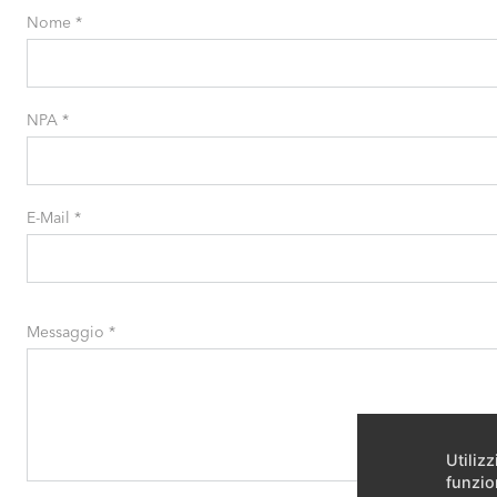
Nome
*
NPA
*
E-Mail
*
Messaggio
*
Utiliz
funzio