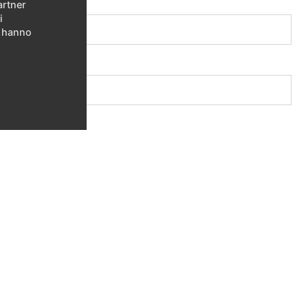
artner
i
e hanno