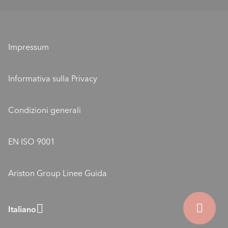
Valori e missione
ELCO come datore di lavoro
Sponsorizzazione ELCO
Formazione
Ubicazioni
Impressum
Posizioni aperte
ELCO Blog
Informativa sulla Privacy
ELCO - Gli esperti del clima interno con termopompe
Condizioni generali
EN ISO 9001
Ariston Group Linee Guida
Italiano