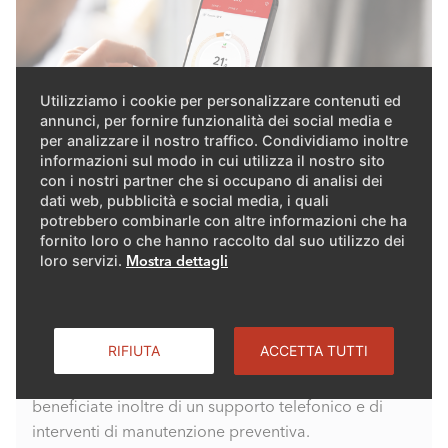
Utilizziamo i cookie per personalizzare contenuti ed
annunci, per fornire funzionalità dei social media e
per analizzare il nostro traffico. Condividiamo inoltre
informazioni sul modo in cui utilizza il nostro sito
con i nostri partner che si occupano di analisi dei
dati web, pubblicità e social media, i quali
potrebbero combinarle con altre informazioni che ha
fornito loro o che hanno raccolto dal suo utilizzo dei
Manutenzione da remoto con
loro servizi.
Mostra dettagli
REMOCON® NET
Con l'applicazione REMOCON® NET potete gestire
RIFIUTA
ACCETTA TUTTI
comodamente a distanza il vostro riscaldamento
ELCO. Con il nostro servizio REMOCON® NET CARE
beneficiate inoltre di un supporto telefonico e di
interventi di manutenzione preventiva.