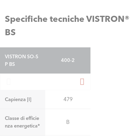
Specifiche tecniche VISTRON®
BS
VISTRON SO-S
400-2
P BS
479
Capienza [l]
Classe di efficie
B
nza energetica*