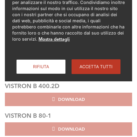
per analizzare il nostro traffico. Condividiamo inoltre
informazioni sul modo in cui utilizza il nostro sito
DOWNLOAD
con i nostri partner che si occupano di analisi dei
dati web, pubblicità e social media, i quali
VISTRON B 400-1
potrebbero combinarle con altre informazioni che ha
fornito loro o che hanno raccolto dal suo utilizzo dei
loro servizi.
Mostra dettagli
DOWNLOAD
VISTRON B 400-2
RIFIUTA
ACCETTA TUTTI
DOWNLOAD
VISTRON B 400.2D
DOWNLOAD
VISTRON B 80-1
DOWNLOAD