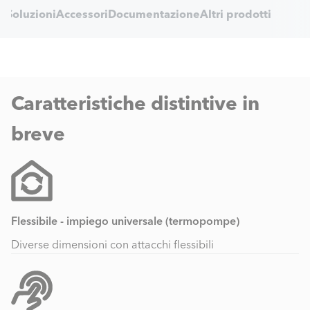
Internal
he
Soluzioni
Accessori
Documentazione
Altri prodotti
Navigation
Caratteristiche distintive in
breve
Flessibile - impiego universale (termopompe)
Diverse dimensioni con attacchi flessibili