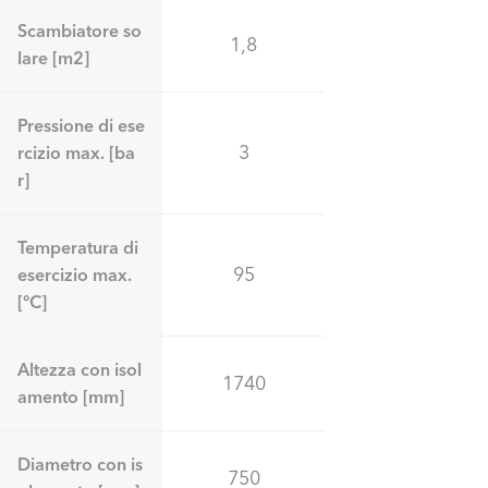
Scambiatore so
1,8
lare [m2]
Pressione di ese
3
rcizio max. [ba
r]
Temperatura di
95
esercizio max.
[°C]
Altezza con isol
1740
amento [mm]
Diametro con is
750