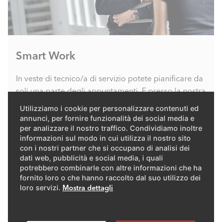
Smart Work
In veste di tecnico/a di servizio potete pianificare da
soli una parte degli appuntamenti. E presso la nostra
sede principale o in uno dei nostri centri regionali
Utilizziamo i cookie per personalizzare contenuti ed
avete diritto a due giorni di «Smart Work» alla
annunci, per fornire funzionalità dei social media e
settimana, in cui potete scegliere liberamente il
per analizzare il nostro traffico. Condividiamo inoltre
informazioni sul modo in cui utilizza il nostro sito
luogo di lavoro.
con i nostri partner che si occupano di analisi dei
dati web, pubblicità e social media, i quali
potrebbero combinarle con altre informazioni che ha
fornito loro o che hanno raccolto dal suo utilizzo dei
loro servizi.
Mostra dettagli