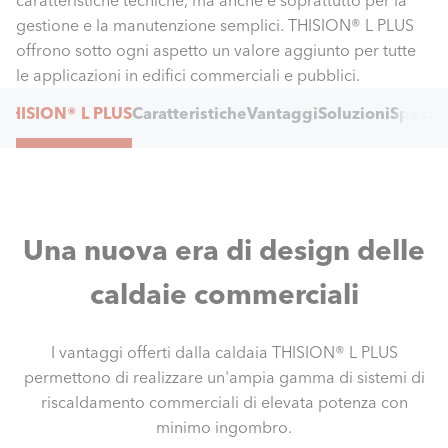
caratteristiche tecniche, ma anche e soprattutto per la
gestione e la manutenzione semplici. THISION® L PLUS
offrono sotto ogni aspetto un valore aggiunto per tutte
le applicazioni in edifici commerciali e pubblici.
Internal
THISION® L PLUS
Caratteristiche
Vantaggi
Soluzioni
Specifi
Navigation
Una nuova era di design delle
caldaie commerciali
I vantaggi offerti dalla caldaia THISION® L PLUS
permettono di realizzare un'ampia gamma di sistemi di
riscaldamento commerciali di elevata potenza con
minimo ingombro.