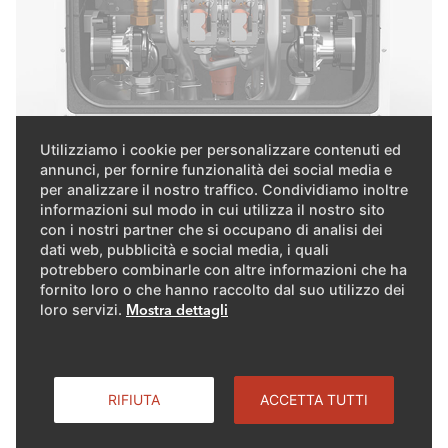
Utilizziamo i cookie per personalizzare contenuti ed
annunci, per fornire funzionalità dei social media e
per analizzare il nostro traffico. Condividiamo inoltre
L'integrazione di componenti essenziali all'interno della
informazioni sul modo in cui utilizza il nostro sito
con i nostri partner che si occupano di analisi dei
caldaia, come la pompa e le valvole di ritegno, riduce
dati web, pubblicità e social media, i quali
notevolmente i tempi di installazione, i costi e lo spazio
potrebbero combinarle con altre informazioni che ha
necessario. Grazie al nuovo regolatore intuitivo e
fornito loro o che hanno raccolto dal suo utilizzo dei
all'ampia gamma di accessori, l'installazione si effettua in
loro servizi.
Mostra dettagli
modo estremamente rapido e semplice. Con la nostra
soluzione modulare, le singole caldaie sono già dotate di
un compensatore idraulico o di uno scambiatore a
RIFIUTA
ACCETTA TUTTI
piastre.