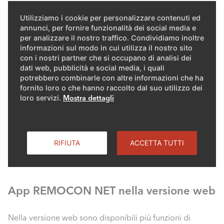
Utilizziamo i cookie per personalizzare contenuti ed
Molte abitazioni secondarie vengono riscaldate anche
annunci, per fornire funzionalità dei social media e
quando non c'è nessuno in casa. Per evitare questo
per analizzare il nostro traffico. Condividiamo inoltre
spreco di energia, REMOCON NET è la soluzione ideale.
informazioni sul modo in cui utilizza il nostro sito
con i nostri partner che si occupano di analisi dei
Con la nostra app gestite infatti il riscaldamento a
dati web, pubblicità e social media, i quali
distanza in funzione del fabbisogno.
potrebbero combinarle con altre informazioni che ha
ELCO è partner della campagna
MakeHeatSimple
. Il
fornito loro o che hanno raccolto dal suo utilizzo dei
programma è stato lanciato dall'Ufficio federale
loro servizi.
Mostra dettagli
dell'energia con l'intento di ridurre sensibilmente le
spese di riscaldamento nelle abitazioni secondarie.
RIFIUTA
ACCETTA TUTTI
App REMOCON NET nella versione web
Nella versione web sono disponibili più funzioni di