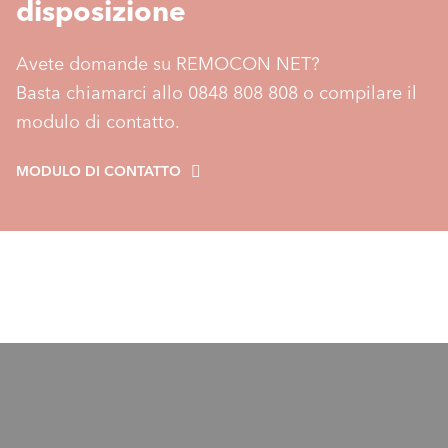
disposizione
Avete domande su REMOCON NET?
Basta chiamarci allo 0848 808 808 o compilare il
modulo di contatto.
MODULO DI CONTATTO