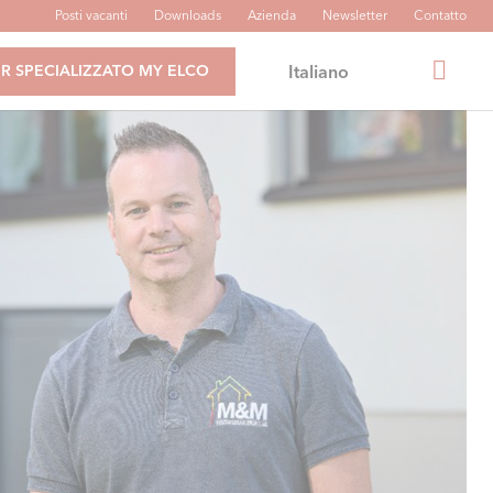
Posti vacanti
Downloads
Azienda
Newsletter
Contatto
Italiano
R SPECIALIZZATO MY ELCO