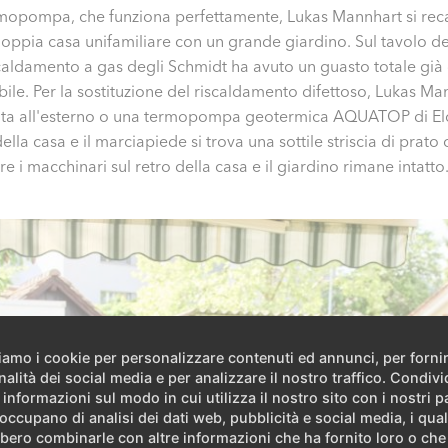
rmopompa, che funziona perfettamente, Lukas Mannhart si reca
 doppia casa unifamiliare con un grande giardino. Sul tavolo 
riscaldamento a gas degli Schmidt ha avuto un guasto totale gi
ile. Per la sostituzione del riscaldamento difettoso, Lukas M
a all'esterno o una termopompa geotermica AQUATOP di Elco
la casa e il marciapiede si trova una sottile striscia di prato 
re i macchinari sul retro della casa e il giardino rimane intatto
ziamo i cookie per personalizzare contenuti ed annunci, per forni
nalità dei social media e per analizzare il nostro traffico. Condiv
 informazioni sul modo in cui utilizza il nostro sito con i nostri p
 occupano di analisi dei dati web, pubblicità e social media, i qual
bero combinarle con altre informazioni che ha fornito loro o ch