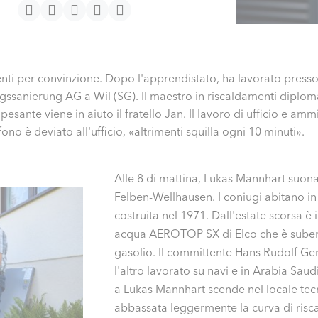
nti per convinzione. Dopo l'apprendistato, ha lavorato presso 
sanierung AG a Wil (SG). Il maestro in riscaldamenti diplomat
sante viene in aiuto il fratello Jan. Il lavoro di ufficio e amm
fono è deviato all'ufficio, «altrimenti squilla ogni 10 minuti».
Alle 8 di mattina, Lukas Mannhart suona
Felben-Wellhausen. I coniugi abitano i
costruita nel 1971. Dall'estate scorsa 
acqua AEROTOP SX di Elco che è subent
gasolio. Il committente Hans Rudolf Ge
l'altro lavorato su navi e in Arabia Sau
a Lukas Mannhart scende nel locale tec
abbassata leggermente la curva di ri