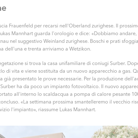
ne
scia Frauenfeld per recarsi nell'Oberland zurighese. Il prossi
kas Mannhart guarda l'orologio e dice: «Dobbiamo andare, il 
tnau nel suggestivo Weinland zurighese. Boschi e prati sfoggian
ima dell'una e trenta arriviamo a Wetzikon.
getazione si trova la casa unifamiliare di coniugi Surber. Dop
clo di vita e viene sostituita da un nuovo apparecchio a gas. Q
a già presentato le prove necessarie. Per la produzione dell'a
Surber ha da poco un impianto fotovoltaico. Il nuovo apparec
portato all'interno lo scaldacqua a pompa di calore pesante 100
a concluso. «La settimana prossima smantelleremo il vecchio r
vizio l'impianto», riassume Lukas Mannhart.