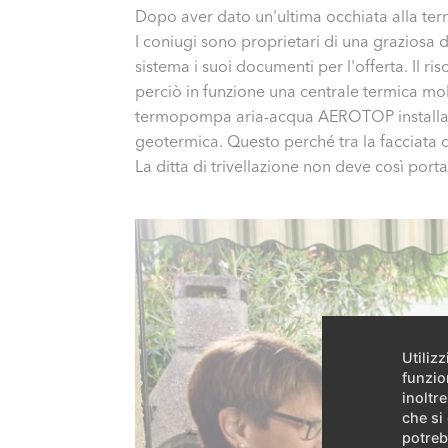
Dopo aver dato un'ultima occhiata alla te
I coniugi sono proprietari di una graziosa
sistema i suoi documenti per l'offerta. Il 
perciò in funzione una centrale termica mob
termopompa aria-acqua AEROTOP installat
geotermica. Questo perché tra la facciata del
La ditta di trivellazione non deve così porta
Utiliz
funzio
inoltre
che si
potreb