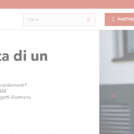
PARTNE
ta di un
iscaldamenti?
M&M
etti illustrano