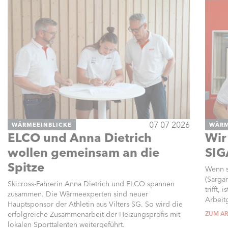
07 07 2026
WÄRMEEINBLICKE
WÄRM
ELCO und Anna Dietrich
Wir
wollen gemeinsam an die
SIG
Spitze
Wenn s
(Sarga
Skicross-Fahrerin Anna Dietrich und ELCO spannen
trifft,
zusammen. Die Wärmeexperten sind neuer
Arbeitg
Hauptsponsor der Athletin aus Vilters SG. So wird die
erfolgreiche Zusammenarbeit der Heizungsprofis mit
ZUM AR
lokalen Sporttalenten weitergeführt.