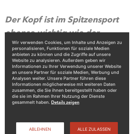
Der Kopf ist im Spitzensport
ebenso wichtig wie der
Wir verwenden Cookies, um Inhalte und Anzeigen zu
Körper. Was hilft dir, mental
personalisieren, Funktionen für soziale Medien
anbieten zu können und die Zugriffe auf unsere
stark zu bleiben?
Website zu analysieren. Außerdem geben wir
Informationen zu Ihrer Verwendung unserer Website
an unsere Partner für soziale Medien, Werbung und
Analysen weiter. Unsere Partner führen diese
Ich spreche regelmässig mit meinem Sportpsychologen.
Informationen möglicherweise mit weiteren Daten
zusammen, die Sie ihnen bereitgestellt haben oder
Abgesehen davon mache ich einfach mein Ding. Ich
die sie im Rahmen Ihrer Nutzung der Dienste
schwimme, das ist mein Beruf, und ich weiss, wie ich ihn
gesammelt haben.
Details zeigen
machen muss. Das ist am Ende ganz locker, und es ist
nicht so schwierig, dabei ich selbst zu bleiben.
ABLEHNEN
ALLE ZULASSEN