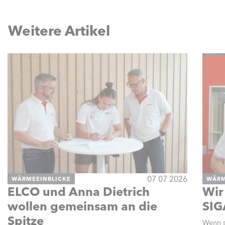
Weitere Artikel
07 07 2026
WÄRMEEINBLICKE
WÄRM
ELCO und Anna Dietrich
Wir
wollen gemeinsam an die
SIG
Spitze
Wenn s