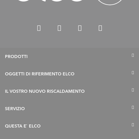
PRODOTTI
Termopompe
OGGETTI DI RIFERIMENTO ELCO
Caldaie a gas
IL VOSTRO NUOVO RISCALDAMENTO
Caldaie a gasolio
Accumulatori
Risanamento in 5 fasi
SERVIZIO
Collettori Solari
Esigenze e chiarimenti tecnici
Offerte di servizio
QUESTA E` ELCO
Bruciatori
FAQ sul risanamento
Remocon Net
Remocon Net