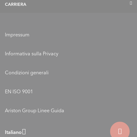
Profilo
CARRIERA
Richiesta di messa in servizio
Valori e missione
ELCO come datore di lavoro
Sponsorizzazione ELCO
Formazione
Ubicazioni
Impressum
Posizioni aperte
ELCO Blog
Informativa sulla Privacy
ELCO - Gli esperti del clima interno con termopompe
Condizioni generali
EN ISO 9001
Ariston Group Linee Guida
Italiano