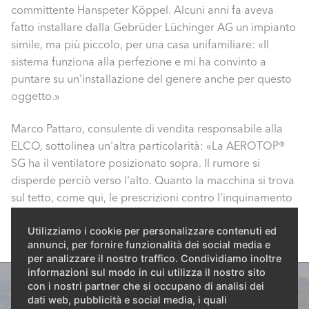
committente Hanspeter Köppel. Alcuni anni fa aveva
fatto installare dalla Gebrüder Lüchinger AG un impianto
simile, ma più piccolo, per una casa unifamiliare: «Il
sistema funziona alla perfezione e mi ha convinto a
puntare su un'installazione del genere anche per questo
oggetto.»
Marco Pattaro, consulente di vendita responsabile alla
ELCO, sottolinea un'altra particolarità: «La AEROTOP®
SG ha il ventilatore posizionato sopra. Il rumore si
disperde perciò verso l'alto. Quanto la macchina si trova
sul tetto, come qui, le prescrizioni contro l'inquinamento
fonico possono essere rispettate ancora più facilmente.»
Utilizziamo i cookie per personalizzare contenuti ed
annunci, per fornire funzionalità dei social media e
per analizzare il nostro traffico. Condividiamo inoltre
informazioni sul modo in cui utilizza il nostro sito
con i nostri partner che si occupano di analisi dei
dati web, pubblicità e social media, i quali