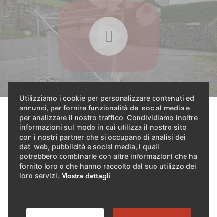
Utilizziamo i cookie per personalizzare contenuti ed
annunci, per fornire funzionalità dei social media e
Schau dir das Video an!
per analizzare il nostro traffico. Condividiamo inoltre
informazioni sul modo in cui utilizza il nostro sito
con i nostri partner che si occupano di analisi dei
dati web, pubblicità e social media, i quali
Die neue Wärmepumpenheizung ist eine ebenso
potrebbero combinarle con altre informazioni che ha
nachhaltige wie leise Heizungslösung. Trotz der engen
fornito loro o che hanno raccolto dal suo utilizzo dei
Gasse und dichten Bauweise gibt es keine
loro servizi.
Mostra dettagli
Schallprobleme. So erfreut das Gebäude nicht nur seine
Bewohner, sondern auch die Nachbarn.