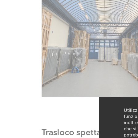
Utiliz
funzio
inoltre
che si
Trasloco spettacolare
potreb