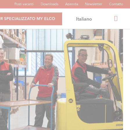
Posti vacanti
Downloads
Azienda
Newsletter
Contatto
Italiano
R SPECIALIZZATO MY ELCO