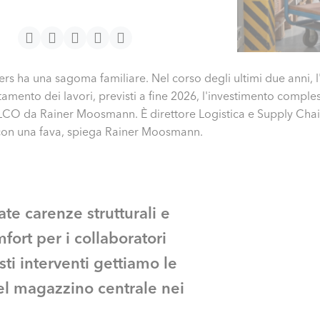
ters ha una sagoma familiare. Nel corso degli ultimi due anni, l
amento dei lavori, previsti a fine 2026, l'investimento comple
i ELCO da Rainer Moos­mann. È direttore Logistica e Supply Ch
 con una fava, spiega Rainer Moosmann.
e carenze strutturali e
fort per i collaboratori
esti interventi gettiamo le
del magazzino centrale nei