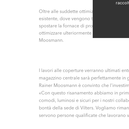
raccolt
Oltre alle suddette ottimizzazioni della co
esistente, dove vengono testati i bruciator
spostare la fornace di prova e il rispettiv
ottimizzare ulteriormente la gestione del 
Moosmann.
I lavori alle coperture verranno ultimati entr
magazzino centrale sarà perfettamente in gr
Rainer Moosmann è convinto che l'investi
«Con questo risanamento abbiamo in primis
comodi, luminosi e sicuri per i nostri colla
bontà della sede di Vilters. Vogliamo riman
servono persone qualificate che lavorano vo