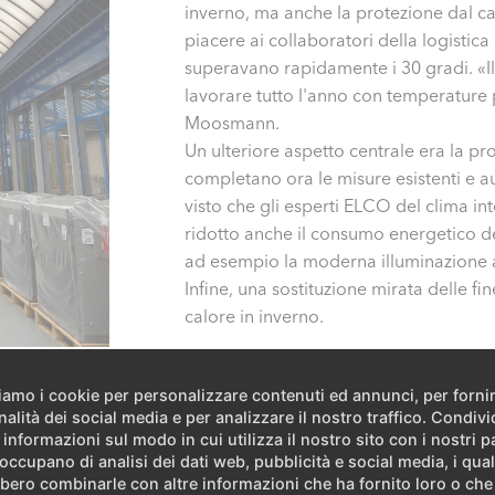
inverno, ma anche la protezione dal c
piacere ai collaboratori della logistica 
superavano rapidamente i 30 gradi. «Il 
lavorare tutto l'anno con temperature 
Moosmann.
Un ulteriore aspetto centrale era la pr
completano ora le misure esistenti e a
visto che gli esperti ELCO del clima i
ridotto anche il consumo energetico del
ad esempio la moderna illuminazione a 
Infine, una sostituzione mirata delle fin
calore in inverno.
ziamo i cookie per personalizzare contenuti ed annunci, per forni
nalità dei social media e per analizzare il nostro traffico. Condiv
 informazioni sul modo in cui utilizza il nostro sito con i nostri p
 occupano di analisi dei dati web, pubblicità e social media, i qual
bero combinarle con altre informazioni che ha fornito loro o ch