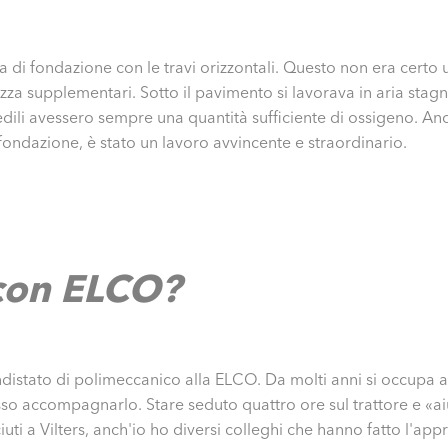
a di fondazione con le travi orizzontali. Questo non era certo un 
rezza supplementari. Sotto il pavimento si lavorava in aria st
edili avessero sempre una quantità sufficiente di ossigeno. An
 fondazione, è stato un lavoro avvincente e straor­di­nario.
con ELCO?
istato di polimeccanico alla ELCO. Da molti anni si occupa a
so accompagnarlo. Stare seduto quattro ore sul trattore e «ai
uti a Vilters, anch'io ho diversi colleghi che hanno fatto l'ap