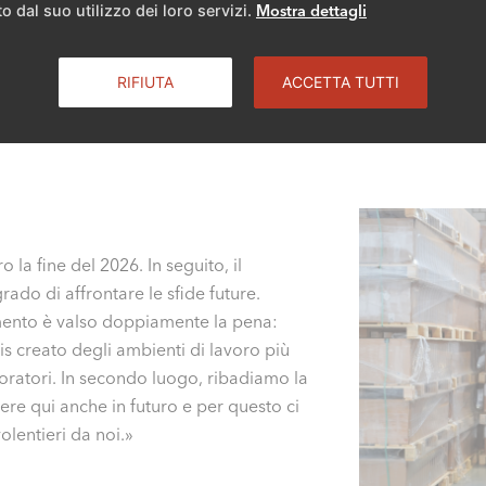
o dal suo utilizzo dei loro servizi.
Mostra dettagli
struzione c'è stato anche un grande cambiamento nella destinaz
i ELCO fino a 1 megawatt di potenza, è stato trasferito in un
RIFIUTA
ACCETTA TUTTI
o camino ci ha pensato un'imponente autogru. Il trasloco del la
magazzino. «Ci siamo detti: se già dobbiamo fare una cosa, ta
o la fine del 2026. In seguito, il
ado di affrontare le sfide future.
mento è valso doppiamente la pena:
 creato degli ambienti di lavoro più
boratori. In secondo luogo, ribadiamo la
ere qui anche in futuro e per questo ci
lentieri da noi.»