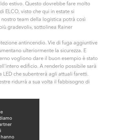
aldo estivo. Questo dovrebbe fare molto
di ELCO, visto che qui in estate si
nostro team della logistica potrà così
più gradevoli», sottolinea Rainer
otezione antincendio. Vie di fuga aggiuntive
umentano ulteriormente la sicurezza. E
nterno vogliono dare il buon esempio è stato
l'intero edificio. A renderlo possibile sarà
LED che subentrerà agli attuali faretti.
estre ridurrà a sua volta il fabbisogno di
re
idiamo
artner
i
e hanno