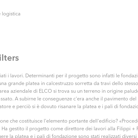
 logistica
ilters
iati i lavori. Determinanti per il progetto sono infatti le fond
a grande platea in calcestruzzo sorretta da travi dello stesso
 l'area aziendale di ELCO si trova su un terreno in origine palud
ssato. A subirne le conseguenze c'era anche il pavimento del 
atore e perciò si è dovuto risanare la platea e i pali di fond
one che costituisce l'elemento portante dell'edificio? «Procede
Ha gestito il progetto come direttore dei lavori alla Filippi +
re la platea e i pali di fondazione sono stati realizzati diversi