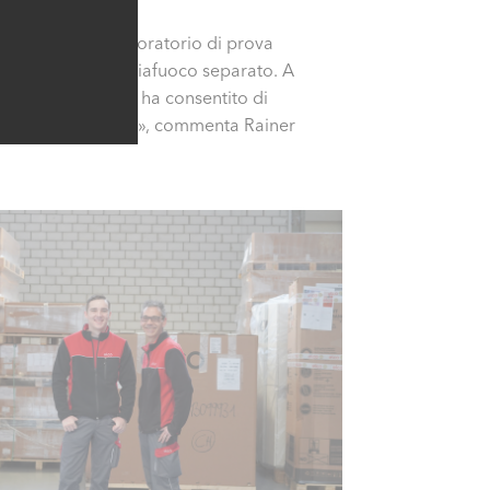
ione d'uso. Il laboratorio di prova
 compartimento tagliafuoco separato. A
boratorio di prova ha consentito di
nto vale farla bene», commenta Rainer