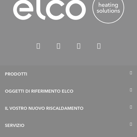
PRODOTTI
Termopompe
OGGETTI DI RIFERIMENTO ELCO
Caldaie a gas
IL VOSTRO NUOVO RISCALDAMENTO
Caldaie a gasolio
Accumulatori
Risanamento in 5 fasi
SERVIZIO
Collettori Solari
Esigenze e chiarimenti tecnici