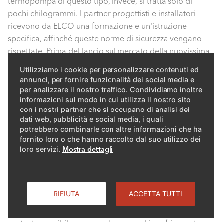
termopompa di questo tipo, invece, si tratta solo di
pochi chilogrammi. I partner progettisti e installatori
ricevono da ELCO una formazione e un'istruzione
specifica, affinché queste norme di sicurezza vengano
rispettate. Prima del lancio sul mercato della nuovissima
termopompa
AEROTOP® SPK
di ELCO, sono stati perciò
Utilizziamo i cookie per personalizzare contenuti ed
installati diversi impianti pilota, come ad esempio presso
annunci, per fornire funzionalità dei social media e
la famiglia Belinger a Bad Ragaz.
per analizzare il nostro traffico. Condividiamo inoltre
informazioni sul modo in cui utilizza il nostro sito
con i nostri partner che si occupano di analisi dei
Con le termopompe che utilizzano il propano come
dati web, pubblicità e social media, i quali
refrigerante si possono risanare senza problemi anche
potrebbero combinarle con altre informazioni che ha
vecchi è edifici dotati ancora di radiatori. La nuova
fornito loro o che hanno raccolto dal suo utilizzo dei
AEROTOP® SPK
fornisce infatti temperature di mandata
loro servizi.
Mostra dettagli
fino a 70 gradi centigradi. Questo vantaggio suscita
l'interesse di molti committenti che si chiedono: è
possibile convertire un impianto esistente al propano? La
RIFIUTA
ACCETTA TUTTI
risposta è un chiaro «no». Ogni termopompa è infatti
progettata per un refrigerante molto specifico. Non è