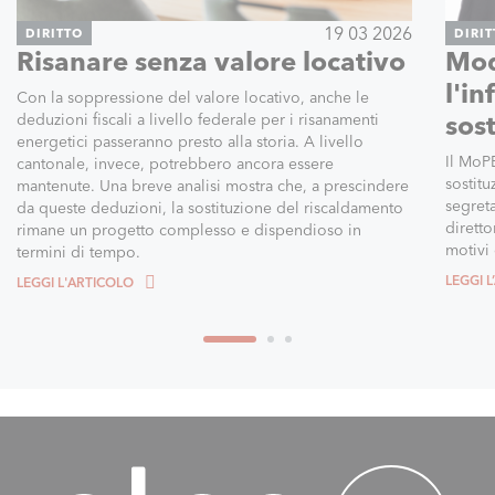
19 03 2026
DIRITTO
DIRI
Risanare senza valore locativo
Mod
l'i
Con la soppressione del valore locativo, anche le
deduzioni fiscali a livello federale per i risanamenti
sos
energetici passeranno presto alla storia. A livello
Il MoPE
cantonale, invece, potrebbero ancora essere
sostitu
mantenute. Una breve analisi mostra che, a prescindere
segret
da queste deduzioni, la sostituzione del riscaldamento
diretto
rimane un progetto complesso e dispendioso in
motivi
termini di tempo.
LEGGI 
LEGGI L'ARTICOLO