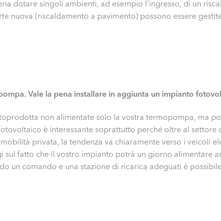
ena dotare singoli ambienti, ad esempio l’ingresso, di un ris
parte nuova (riscaldamento a pavimento) possono essere gesti
ompa. Vale la pena installare in aggiunta un impianto fotovo
 autoprodotta non alimentate solo la vostra termopompa, ma p
tovoltaico è interessante soprattutto perché oltre al settore de
 mobilità privata, la tendenza va chiaramente verso i veicoli ele
 sul fatto che il vostro impianto potrà un giorno alimentare a
ando un comando e una stazione di ricarica adeguati è possibile u