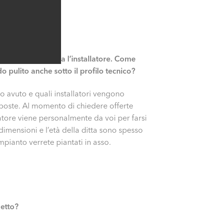
per quanto riguarda l’installatore. Come
o pulito anche sotto il profilo tecnico?
no avuto e quali installatori vengono
roposte. Al momento di chiedere offerte
latore viene personalmente da voi per farsi
e dimensioni e l’età della ditta sono spesso
mpianto verrete piantati in asso.
getto?