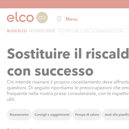
Menu
BLOG ELCO
CONOSCENZE
SOSTITUIRE IL RISCALDAMENTO CON ...
Sostituire il risc
con successo
Chi intende risanare il proprio riscaldamento deve affro
questioni. Di seguito riportiamo le preoccupazioni che e
frequente nella nostra prassi consulenziale, con le rispettiv
utili.
Risanamento
Consigli e suggerimenti
Pompe di calore
Aiuti alla pianif