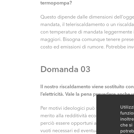
termopompa?
Questo dipende dalle dimensioni dell’oggett
mandata, il teleriscaldamento o un riscald
con temperature di mandata leggermente inf
maggiori. Bisogna comunque tenere present
costo ed emissioni di rumore. Potrebbe in
Domanda 03
Il nostro riscaldamento viene sostituito 
l’elettricità. Vale la pena prevedere anche
Utiliz
Per motivi ideologici può valerne senz’altro 
funzio
merito alla redditività economica e alla pre
inoltre
perciò essere opportuni aspettare ancora du
che si
vuoti necessari ed eventualmente la prepar
potreb