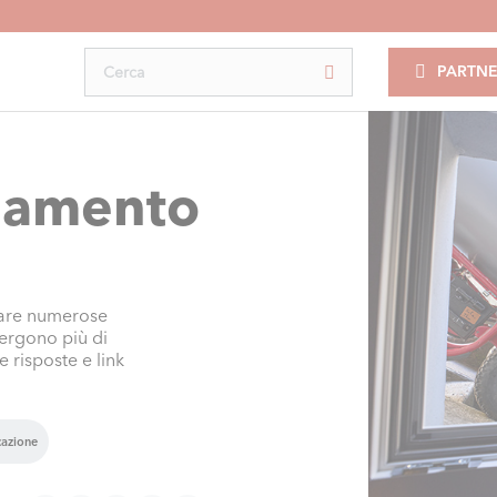
PARTNE
aldamento
ntare numerose
mergono più di
e risposte e link
icazione