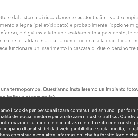
o e dal sistema di riscaldamento esistente. Se il vostro impi
amento a legna (pellet/cippato) è probabilmente l’opzione migl
eriori, o è già installato un riscaldamento a pavimento, le po
e che riscaldare 6 appartamenti con una sola macchina non è
vece funzionare un inserimento in cascata di due o persino tr
con una termopompa. Quest’anno installeremo un impianto fot
 una batteria di accumulo?
ziamo i cookie per personalizzare contenuti ed annunci, per forni
la pena. Gli impianti fotovoltaici venivano già installati 20 o 
nalità dei social media e per analizzare il nostro traffico. Condiv
vedibile durata di vita delle
batterie di accumulo
non ci sono a
 informazioni sul modo in cui utilizza il nostro sito con i nostri p
e o tre anni. Si raccomanda tuttavia di predisporre l’installa
 occupano di analisi dei dati web, pubblicità e social media, i qual
azione dell’impianto elettrico domestico.
bero combinarle con altre informazioni che ha fornito loro o ch