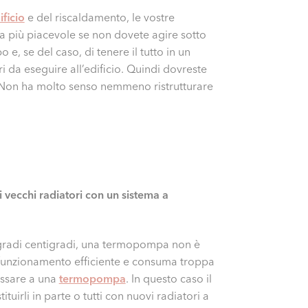
ificio
e del riscaldamento, le vostre
lta più piacevole se non dovete agire sotto
 e, se del caso, di tenere il tutto in un
i da eseguire all’edificio. Quindi dovreste
e. Non ha molto senso nemmeno ristrutturare
vecchi radiatori con un sistema a
 gradi centigradi, una termopompa non è
n funzionamento efficiente e consuma troppa
assare a una
termopompa
. In questo caso il
ituirli in parte o tutti con nuovi radiatori a