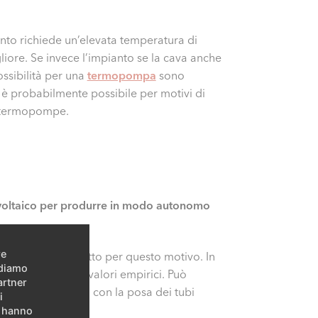
anto richiede un’elevata temperatura di
iore. Se invece l’impianto se la cava anche
ssibilità per una
termopompa
sono
 probabilmente possibile per motivi di
e termopompe.
ovoltaico per produrre in modo autonomo
re
30 anni fa soprattutto per questo motivo. In
idiamo
ncora sufficienti valori empirici. Può
artner
zione, ad esempio con la posa dei tubi
i
e hanno