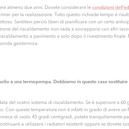
dere almeno due anni. Dovete considerare le
condizioni dell’ed
artner per la realizzazione. Tutto questo richiede tempo e risu
toso. Sentitevi perciò liberi di pianificare con un certo anticipo
uzione del riscaldamento non vada a sovrapporsi con altri lavor
l riscaldamento a pavimento e solo dopo il rivestimento final
a sonda geotermica.
lio a una termopompa. Dobbiamo in questo caso sostituire i 
ta del vostro sistema di riscaldamento. Se è superiore a 60
to. Con queste temperature non è infatti in grado di avere u
 invece di «soli» 45 gradi centigradi, potete tranquillamente p
ontinuare a utilizzare i radiatori esistenti oppure se dovete sost