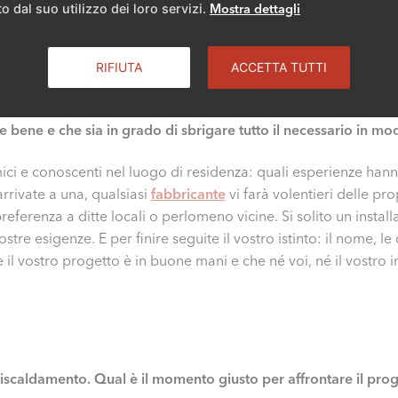
o dal suo utilizzo dei loro servizi.
Mostra dettagli
RIFIUTA
ACCETTA TUTTI
 e la sostituzione incombe. Abbiamo tuttavia forti perplessità 
 bene e che sia in grado di sbrigare tutto il necessario in mod
mici e conoscenti nel luogo di residenza: quali esperienze han
rivate a una, qualsiasi
fabbricante
vi farà volentieri delle p
eferenza a ditte locali o perlomeno vicine. Si solito un instal
ostre esigenze. E per finire seguite il vostro istinto: il nome, l
il vostro progetto è in buone mani e che né voi, né il vostro i
riscaldamento. Qual è il momento giusto per affrontare il pro