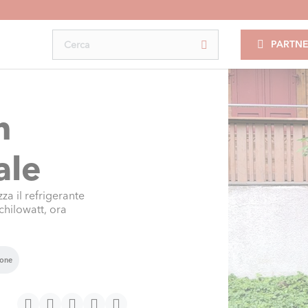
PARTNE
n
ale
 il refrigerante
chilowatt, ora
ione