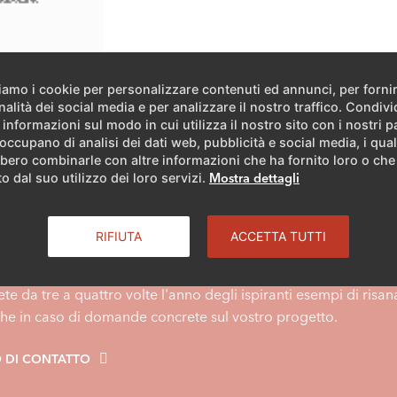
ziamo i cookie per personalizzare contenuti ed annunci, per forni
nalità dei social media e per analizzare il nostro traffico. Condiv
 informazioni sul modo in cui utilizza il nostro sito con i nostri p
 occupano di analisi dei dati web, pubblicità e social media, i qual
bero combinarle con altre informazioni che ha fornito loro o ch
o dal suo utilizzo dei loro servizi.
Mostra dettagli
nformazioni?
RIFIUTA
ACCETTA TUTTI
te da tre a quattro volte l'anno degli ispiranti esempi di risa
anche in caso di domande concrete sul vostro progetto.
 DI CONTATTO