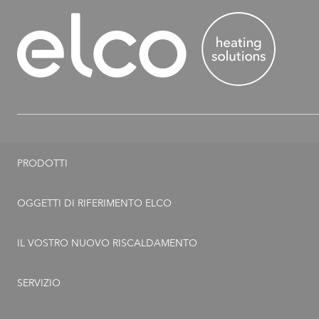
PRODOTTI
Termopompe
OGGETTI DI RIFERIMENTO ELCO
Caldaie a gas
IL VOSTRO NUOVO RISCALDAMENTO
Caldaie a gasolio
Risanamento in 5 fasi
SERVIZIO
Accumulatori
Esigenze e chiarimenti tecnici
Offerte di servizio