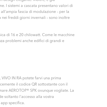
e. I sistemi a cascata presentano valori di
ll'ampia fascia di modulazione – per la
i freddi giorni invernali – sono inoltre
ca di 16 e 20 chilowatt. Come le macchine
enza problemi anche edifici di grandi e
L VIVO IN RA potete farvi una prima
cemente il codice QR sottostante con il
ionare AEROTOP® SPK ovunque vogliate. La
e soltanto l'accesso alla vostra
 app specifica.