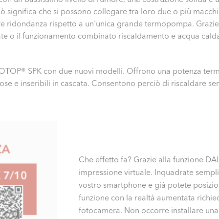
ò significa che si possono collegare tra loro due o più macchin
e ridondanza rispetto a un'unica grande termopompa. Grazie a
te o il funzionamento combinato riscaldamento e acqua calda ne
ROTOP® SPK con due nuovi modelli. Offrono una potenza termi
ziose e inseribili in cascata. Consentono perciò di riscaldare s
Che effetto fa? Grazie alla funzione DA
impressione virtuale. Inquadrate sempli
vostro smartphone e già potete posiz
funzione con la realtà aumentata richied
fotocamera. Non occorre installare una