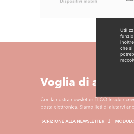
Utiliz
funzio
inoltre
che si
potreb
raccolt
Voglia di altre i
Con la nostra newsletter ELCO Inside riceve
posta elettronica. Siamo lieti di aiutarvi 
ISCRIZIONE ALLA NEWSLETTER
MODULO