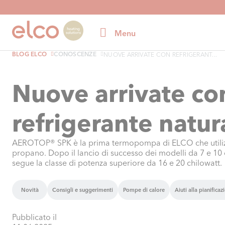
Menu
BLOG ELCO
CONOSCENZE
NUOVE ARRIVATE CON REFRIGERANT...
Nuove arrivate co
refrigerante natur
AEROTOP® SPK è la prima termopompa di ELCO che utilizza
propano. Dopo il lancio di successo dei modelli da 7 e 10 
segue la classe di potenza superiore da 16 e 20 chilowatt.
Novità
Consigli e suggerimenti
Pompe di calore
Aiuti alla pianificaz
Pubblicato il