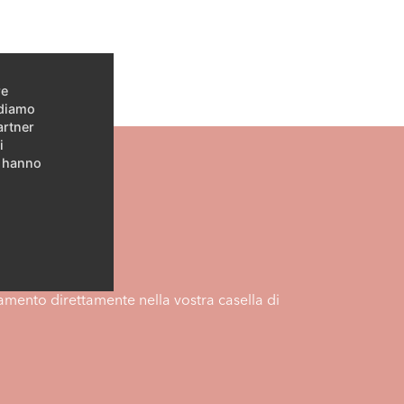
re
idiamo
artner
i
e hanno
namento direttamente nella vostra casella di