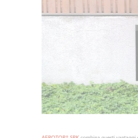
AEROTOP® SPK
combina questi vantaggi co