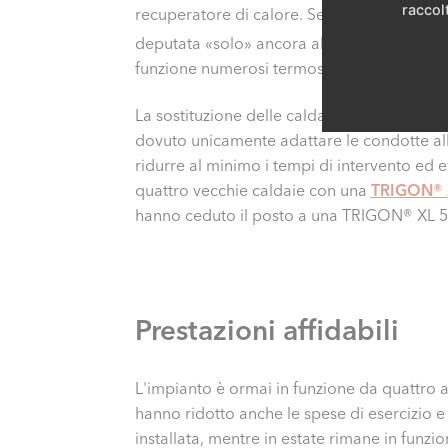
raccolt
recuperatore di calore. Secondo Ivan Zorlo
deputata «solo» ancora alla produzione di 
funzione numerosi termosifoni in ghisa che
La sostituzione delle caldaie è stata affidat
dovuto unicamente adattare le condotte alla
ridurre al minimo i tempi di intervento ed ev
quattro vecchie caldaie con una
TRIGON® 
hanno ceduto il posto a una TRIGON® XL 
Prestazioni affidabili
L'impianto è ormai in funzione da quattro a
hanno ridotto anche le spese di esercizio e 
installata, mentre in estate rimane in funzio