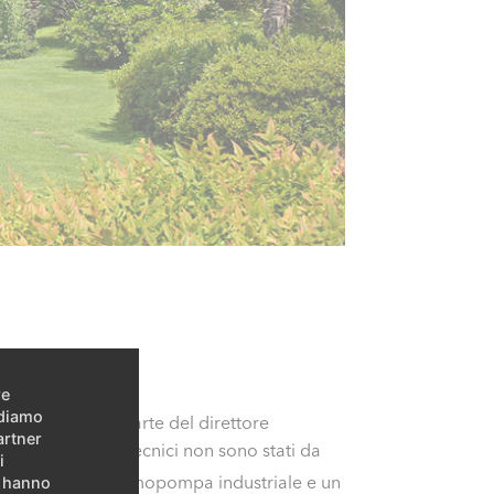
re
idiamo
re e freddo da parte del direttore
artner
i negli impianti tecnici non sono stati da
i
gas, bensì una termopompa industriale e un
e hanno