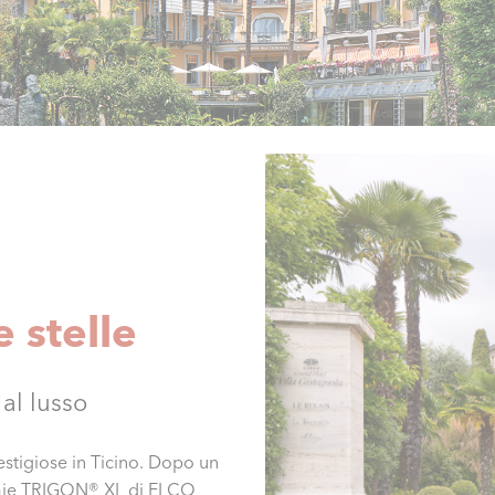
 stelle
al lusso
restigiose in Ticino. Dopo un
daie TRIGON® XL di ELCO