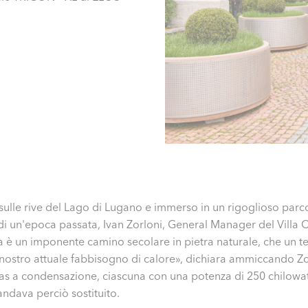
ulle rive del Lago di Lugano e immerso in un rigoglioso parco
i un'epoca passata, Ivan Zorloni, General Manager del Villa Ca
a è un imponente camino secolare in pietra naturale, che un t
 nostro attuale fabbisogno di calore», dichiara ammiccando Zor
as a condensazione, ciascuna con una potenza di 250 chilowatt,
andava perciò sostituito.