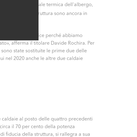
O
l'anno. La centrale termica dell'albergo,
2
o perché nella struttura sono ancora in
l progetto era semplice perché abbiamo
to», afferma il titolare Davide Rochira. Per
9 sono state sostituite le prime due delle
cui nel 2020 anche le altre due caldaie
e caldaie al posto delle quattro precedenti
circa il 70 per cento della potenza
 fiducia della struttura, si rallegra a sua