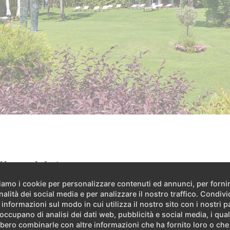
lle caldaie
ziamo i cookie per personalizzare contenuti ed annunci, per forni
nalità dei social media e per analizzare il nostro traffico. Condiv
a a punto di un nuovo progetto per l'intera produzione di calo
 informazioni sul modo in cui utilizza il nostro sito con i nostri p
ilmente le emissioni di CO
e il consumo di gas. Gli investiment
2
 occupano di analisi dei dati web, pubblicità e social media, i qual
riscaldamento delle piscine non provvedono più le caldaie e 
bero combinarle con altre informazioni che ha fornito loro o ch