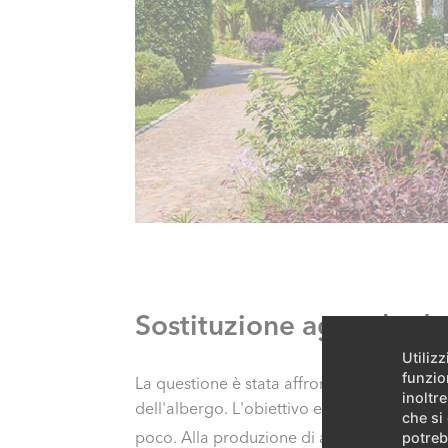
Sostituzione agevole de
Utiliz
funzio
La questione è stata affrontata con la mess
inoltre
dell'albergo. L'obiettivo era ridurre sensib
che si
poco. Alla produzione di acqua calda e al 
potreb