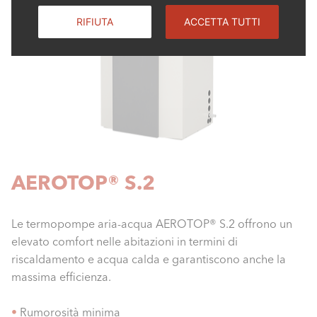
RIFIUTA
ACCETTA TUTTI
AEROTOP® S.2
Le termopompe aria-acqua AEROTOP® S.2 offrono un
elevato comfort nelle abitazioni in termini di
riscaldamento e acqua calda e garantiscono anche la
massima efficienza.
•
Rumorosità minima