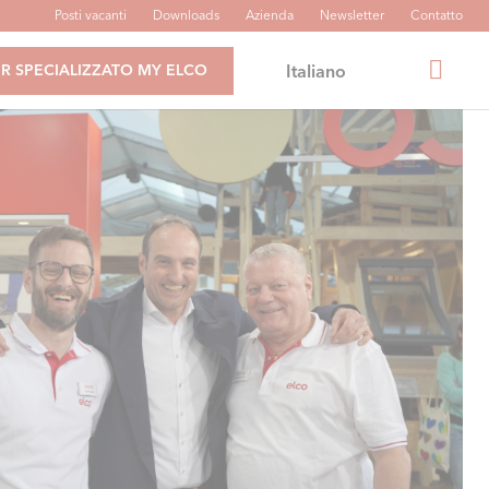
Posti vacanti
Downloads
Azienda
Newsletter
Contatto
Italiano
R SPECIALIZZATO MY ELCO