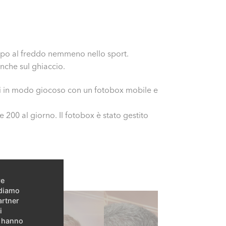
campo al freddo nemmeno nello sport.
nche sul ghiaccio.
nghi in modo giocoso con un fotobox mobile e
e 200 al giorno. Il fotobox è stato gestito
re
idiamo
artner
i
e hanno