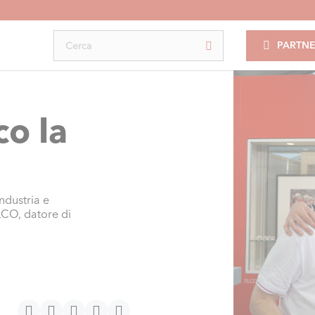
PARTNE
co la
industria e
LCO, datore di