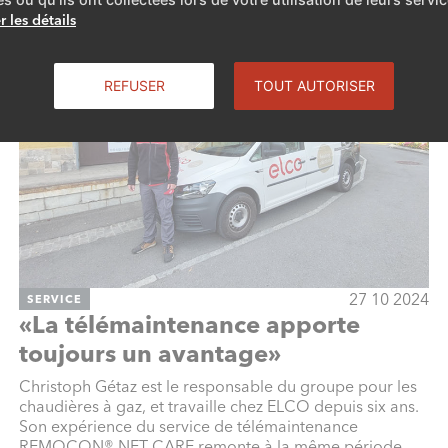
r les détails
REFUSER
TOUT AUTORISER
27 10 2024
SERVICE
«La télémaintenance apporte
toujours un avantage»
Christoph Gétaz est le responsable du groupe pour les
chaudières à gaz, et travaille chez ELCO depuis six ans.
Son expérience du service de télémaintenance
REMOCON® NET CARE remonte à la même période.