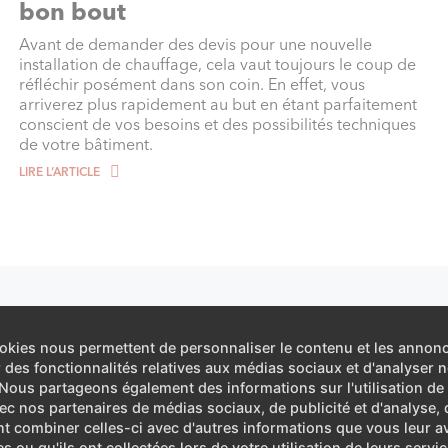
bon bout
Avant de demander des devis pour une nouvelle
installation de chauffage, cela vaut toujours le coup de
réfléchir posément dans son coin. En effet, vous
arriverez plus rapidement au but en étant parfaitement
conscient de vos besoins et des possibilités techniques
de votre bâtiment.
LIRE L‘ARTICLE
okies nous permettent de personnaliser le contenu et les annon
ir des fonctionnalités relatives aux médias sociaux et d'analyser n
. Nous partageons également des informations sur l'utilisation de
vec nos partenaires de médias sociaux, de publicité et d'analyse, 
t combiner celles-ci avec d'autres informations que vous leur a
es ou qu'ils ont collectées lors de votre utilisation de leurs servic