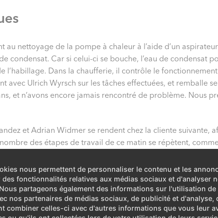
ues
u nettoyage de la pompe à chaleur à l’aide d’un aspirateur in
 de condensat. Car si celui-ci se bouche, l’eau de condensat p
 l’habillage. Dans la chaufferie, il contrôle le fonctionnement 
int avec Ulrich Wyrsch sur les tâches effectuées, et remballe ses
ns, et n’avons encore jamais rencontré de problème. Nous pré
ndez et Adrian Widmer se rendent chez la cliente suivante, a
Bon nombre des étapes de travail de ce matin se répètent, comme
ois, la pluie ne pose aucun problème dans la grande salle tech
ravail pendant la matinée, il est maintenant plus souvent inte
okies nous permettent de personnaliser le contenu et les annon
ournit des informations, convient de rendez-vous, puis poursui
ir des fonctionnalités relatives aux médias sociaux et d'analyser n
. Nous partageons également des informations sur l'utilisation de
vec nos partenaires de médias sociaux, de publicité et d'analyse, 
t combiner celles-ci avec d'autres informations que vous leur a
es ou qu'ils ont collectées lors de votre utilisation de leurs servic