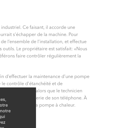
dustriel. Ce faisant, il accorde une
ourrait s’échapper de la machine. Pour
de l’ensemble de l’installation, et effectue
 outils. Le propriétaire est satisfait: «Nous
férons faire contrôler régulièrement la
fin d’effectuer la maintenance d’une pompe
 le contrôle d’étanchéité et de
nique. Pourtant, alors que le technicien
rrompu par la sonnerie de son téléphone. À
ces,
t son travail sur la pompe à chaleur.
otre
 notre
qui
vez
es.