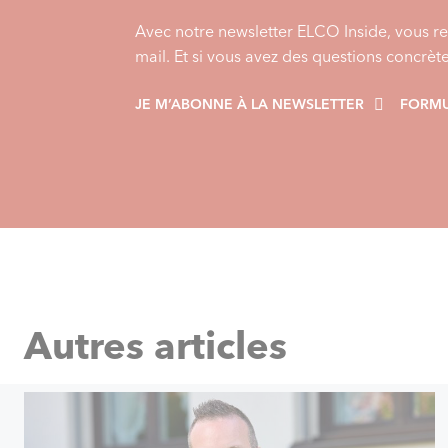
Avec notre newsletter ELCO Inside, vous re
mail. Et si vous avez des questions concrèt
JE M’ABONNE À LA NEWSLETTER
FORMU
Autres articles