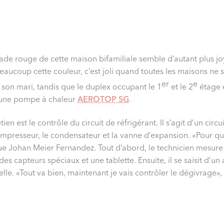
çade rouge de cette maison bifamiliale semble d’autant plus j
eaucoup cette couleur, c’est joli quand toutes les maisons ne 
er
e
 son mari, tandis que le duplex occupant le 1
et le 2
étage e
 une pompe à chaleur
AEROTOP SG
.
en est le contrôle du circuit de réfrigérant. Il s’agit d’un circu
ompresseur, le condensateur et la vanne d’expansion. «Pour qu
ique Johan Meier Fernandez. Tout d’abord, le technicien mesure 
e des capteurs spéciaux et une tablette. Ensuite, il se saisit d’
elle. «Tout va bien, maintenant je vais contrôler le dégivrage»,