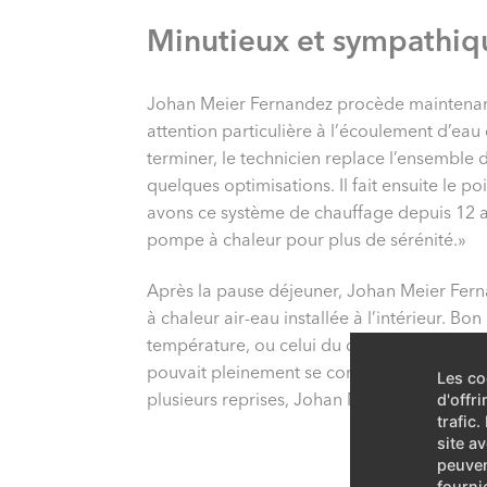
Minutieux et sympathiq
Johan Meier Fernandez procède maintenant a
attention particulière à l’écoulement d’eau
terminer, le technicien replace l’ensemble de
quelques optimisations. Il fait ensuite le po
avons ce système de chauffage depuis 12 a
pompe à chaleur pour plus de sérénité.»
Après la pause déjeuner, Johan Meier Ferna
à chaleur air-eau installée à l’intérieur. 
température, ou celui du dégivrage. Cette f
pouvait pleinement se concentrer sur son t
Les co
plusieurs reprises, Johan Meier Fernandez f
d'offr
trafic
site a
peuven
fourni