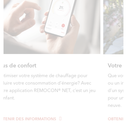
Votre nouveau chauffage
Un
Que vous viviez dans une maison individuelle
Une
ou un immeuble, avec ELCO, vous bénéficiez
grâ
d’un système de chauffage fiable et efficient,
de 
pour une rénovation comme une construction
vou
neuve.
OBTENIR DES INFORMATIONS
OBT