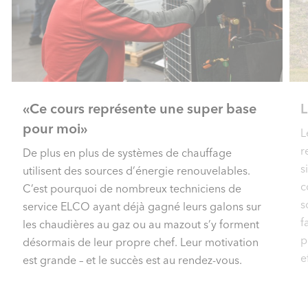
«Ce cours représente une super base
L
pour moi»
L
r
De plus en plus de systèmes de chauffage
s
utilisent des sources d’énergie renouvelables.
c
C’est pourquoi de nombreux techniciens de
s
service ELCO ayant déjà gagné leurs galons sur
f
les chaudières au gaz ou au mazout s’y forment
p
désormais de leur propre chef. Leur motivation
e
est grande – et le succès est au rendez-vous.