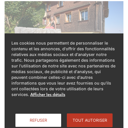
Les cookies nous permettent de personnaliser le
contenu et les annonces, d'offrir des fonctionnalités
relatives aux médias sociaux et d'analyser notre
trafic. Nous partageons également des informations
sur l'utilisation de notre site avec nos partenaires de
médias sociaux, de publicité et d'analyse, qui
peuvent combiner celles-ci avec d'autres
informations que vous leur avez fournies ou qu'ils
Trois cents ans d’histoire et un
ont collectées lors de votre utilisation de leurs
services.
Afficher les détails
nouveau chauffage
À Wädenswil ZH, une partie d’une maison a longtemps
été chauffée au bois, puis à l’électricité. C’est désormais
REFUSER
TOUT AUTORISER
au tour d’une pompe à chaleur au propane d’ELCO de