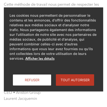
Cette méthode de travail nous permet de respecter les
normes les plus élevées, de répondre aux besoins et aux
Les cookies nous permettent de personnaliser le
attentes de toutes les parties concernées et de garantir la
contenu et les annonces, d'offrir des fonctionnalités
sécurité et la santé de nos employés, de nos clients, de
relatives aux médias sociaux et d'analyser notre
nos prestataires et fournisseurs ainsi que des personnes
trafic. Nous partageons également des informations
vivant dans les communautés au sein desquelles nous
sur l'utilisation de notre site avec nos partenaires de
médias sociaux, de publicité et d'analyse, qui
opérons.
peuvent combiner celles-ci avec d'autres
informations que vous leur avez fournies ou qu'ils
Il est de la responsabilité de chaque employé de
ont collectées lors de votre utilisation de leurs
comprendre et de promouvoir ces directives, en
services.
Afficher les détails
adoptant un comportement responsable dans ses
activités quotidiennes et en informant immédiatement la
direction de toute condition dangereuse ou de toute
REFUSER
TOUT AUTORISER
possibilité d’amélioration.
CEO • Ariston Group
Laurent Jacquemin