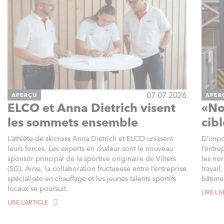
07 07 2026
APERÇU
APER
ELCO et Anna Dietrich visent
«No
les sommets ensemble
cibl
L’athlète de skicross Anna Dietrich et ELCO unissent
D’impo
leurs forces. Les experts en chaleur sont le nouveau
l’entre
sponsor principal de la sportive originaire de Vilters
les nor
(SG). Ainsi, la collaboration fructueuse entre l’entreprise
travail
spécialisée en chauffage et les jeunes talents sportifs
bâtime
locaux se poursuit.
LIRE L‘
LIRE L‘ARTICLE