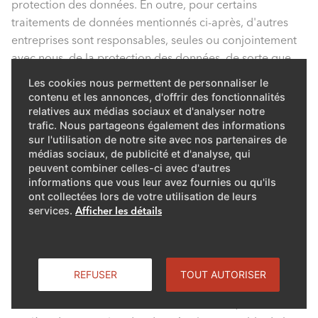
protection des données. En outre, pour certains
traitements de données mentionnés ci-après, d'autres
entreprises sont responsables, seules ou conjointement
avec nous, de la protection des données, de sorte que
dans ces cas, les informations de ces responsables sont
Les cookies nous permettent de personnaliser le
également déterminantes.
contenu et les annonces, d'offrir des fonctionnalités
relatives aux médias sociaux et d'analyser notre
Si vous avez des questions ou des commentaires sur
trafic. Nous partageons également des informations
sur l'utilisation de notre site avec nos partenaires de
notre traitement des données personnelles et sur les
médias sociaux, de publicité et d'analyse, qui
bases légales de ce traitement, vous pouvez nous
peuvent combiner celles-ci avec d'autres
contacter aux coordonnées suivantes:
informations que vous leur avez fournies ou qu'ils
ont collectées lors de votre utilisation de leurs
services.
Afficher les détails
2. Contact pour la protection des
données
REFUSER
TOUT AUTORISER
Par écrit à l'adresse suivante : Elcotherm SA, conseiller en