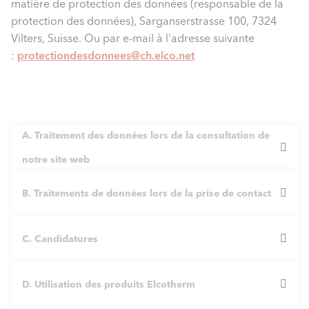
matière de protection des données (responsable de la
protection des données), Sarganserstrasse 100, 7324
Vilters, Suisse. Ou par e-mail à l'adresse suivante
:
protectiondesdonnees@ch.elco.net
A. Traitement des données lors de la consultation de
notre site web
B. Traitements de données lors de la prise de contact
3. Consultation de nos pages web
Elcotherm exploite le site web
www.elco.ch
ainsi que
C. Candidatures
4. En général
d'autres sites web et sous-pages (ensemble
nos sites
web
). Lors de la visite de nos sites web, nos serveurs
Lorsque vous nous contactez ou que nous vous
D. Utilisation des produits Elcotherm
10. Candidature à un poste vacant
enregistrent temporairement chaque accès dans un
contactons via nos adresses et canaux de contact (par
fichier journal. Les données techniques suivantes sont