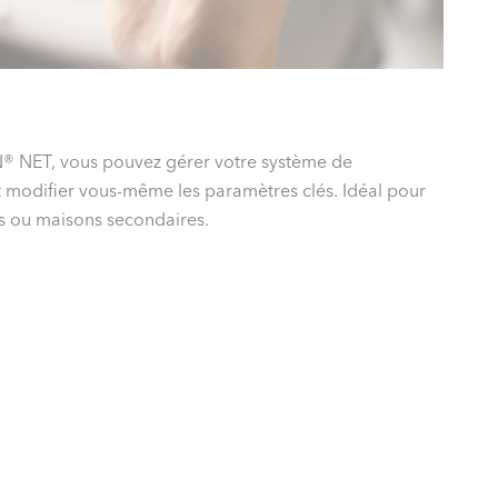
D
 NET, vous pouvez gérer votre système de
E
t modifier vous-même les paramètres clés. Idéal pour
c
s ou maisons secondaires.
v
F