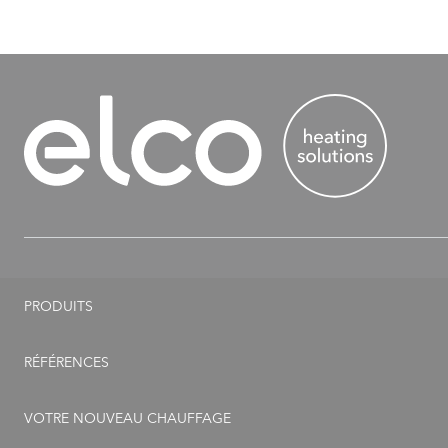
PRODUITS
Pompes à chaleur
RÉFÉRENCES
Chauffage au gaz
VOTRE NOUVEAU CHAUFFAGE
Chauffage au mazout