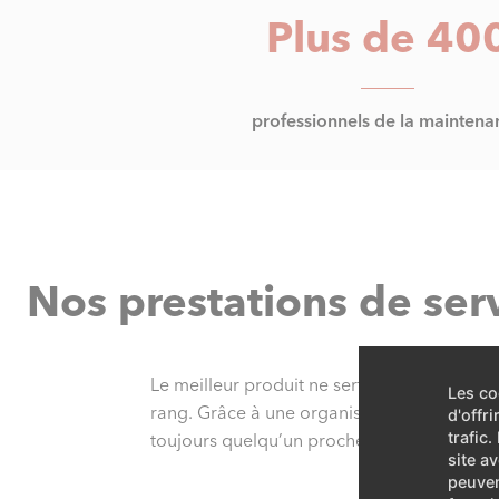
Plus de 40
professionnels de la maintena
Nos prestations de ser
Le meilleur produit ne sert à rien si le se
Les co
rang. Grâce à une organisation décentralis
d'offr
trafic
toujours quelqu’un proche de chez vous. Et 
site a
peuven