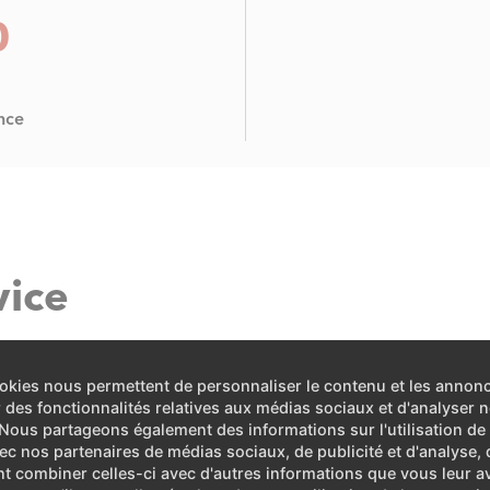
0
nce
vice
rvice n’est pas à la hauteur. C’est pourquoi ELCO propose depui
okies nous permettent de personnaliser le contenu et les annon
ée et à 370 techniciennes et techniciens de maintenance répart
ir des fonctionnalités relatives aux médias sociaux et d'analyser n
. Nous partageons également des informations sur l'utilisation de
ce, 24 h/24, toute l’année.
vec nos partenaires de médias sociaux, de publicité et d'analyse, 
t combiner celles-ci avec d'autres informations que vous leur a