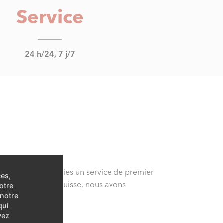
Service
24 h/24, 7 j/7
s plusieurs décennies un service de premier
ces,
is dans toute la Suisse, nous avons
otre
 notre
qui
vez