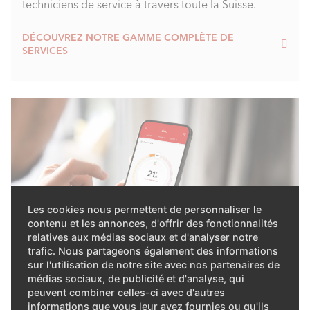
techniciens de service à travers toute la Suisse.
DÉCOUVREZ NOTRE GAMME COMPLÈTE DE
SERVICES
Les cookies nous permettent de personnaliser le
contenu et les annonces, d'offrir des fonctionnalités
relatives aux médias sociaux et d'analyser notre
trafic. Nous partageons également des informations
sur l'utilisation de notre site avec nos partenaires de
médias sociaux, de publicité et d'analyse, qui
peuvent combiner celles-ci avec d'autres
Télémaintenance avec l’app
informations que vous leur avez fournies ou qu'ils