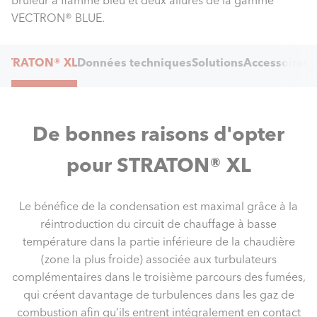
brûleur à flamme bleu et deux allures de la gamme
VECTRON® BLUE.
Internal
STRATON® XL
Données techniques
Solutions
Accessoires
D
Navigation
De bonnes raisons d'opter
pour STRATON® XL
Le bénéfice de la condensation est maximal grâce à la
réintroduction du circuit de chauffage à basse
température dans la partie inférieure de la chaudière
(zone la plus froide) associée aux turbulateurs
complémentaires dans le troisième parcours des fumées,
qui créent davantage de turbulences dans les gaz de
combustion afin qu’ils entrent intégralement en contact