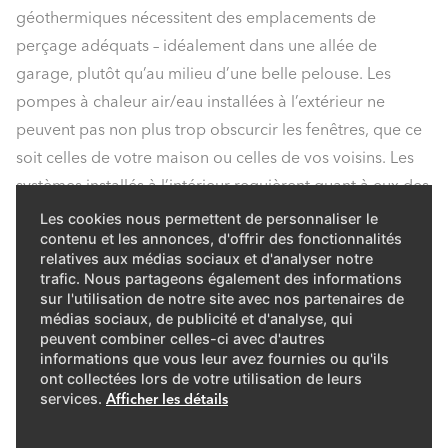
géothermiques nécessitent des emplacements de
perçage adéquats – idéalement dans une allée de
garage, plutôt qu’au milieu d’une belle pelouse. Les
pompes à chaleur air/eau installées à l’extérieur ne
peuvent pas non plus trop obscurcir les fenêtres, que ce
soit celles de votre maison ou celles de vos voisins. Les
systèmes installés à l’intérieur requièrent quant à eux des
ouvertures ou canalisations adaptées pour aspirer et
Les cookies nous permettent de personnaliser le
contenu et les annonces, d'offrir des fonctionnalités
rejeter l’air. Souvent, des adaptations doivent être
relatives aux médias sociaux et d'analyser notre
apportées à la construction (élargissement des fenêtres,
trafic. Nous partageons également des informations
etc.) ou un renforcement de l’installation électrique du
sur l'utilisation de notre site avec nos partenaires de
médias sociaux, de publicité et d'analyse, qui
bâtiment doit être envisagé.
peuvent combiner celles-ci avec d'autres
informations que vous leur avez fournies ou qu'ils
ont collectées lors de votre utilisation de leurs
services.
Afficher les détails