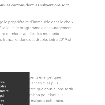
ans les cantons dont les subventions sont
age le propriétaire d’immeuble dans le choix
é la loi et le programme d’encouragement,
tre dernières années, les montants
e francs, et donc quadruplé. Entre 2019 et
re l’abandon des agents énergétiques
ces,
Ici, nous visons avant tout les plus
otre
e d’électricité parce que nous allons sortir
 notre
ctrique. C’est la raison pour laquelle
qui
’étendra aussi aux maisons existantes.
vez
es.