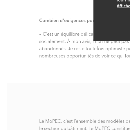
Affiche
Combien d'exigences pourra-t-on tolérer
« C’est un équilibre délicat. Si de nouvelles
socialement. À mon avis, l’État ne peut pas 
abandonnés. Je reste toutefois optimiste po
nombreuses opportunités de voir ce qui fon
Le MoPEC, c’est l’ensemble des modèles de 
le secteur du bâtiment. Le MoPEC constitue