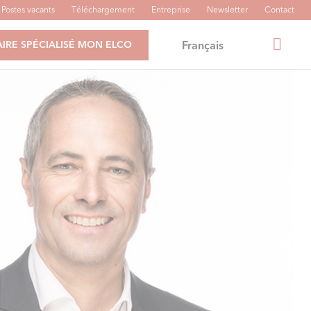
Postes vacants
Téléchargement
Entreprise
Newsletter
Contact
Français
IRE SPÉCIALISÉ MON ELCO