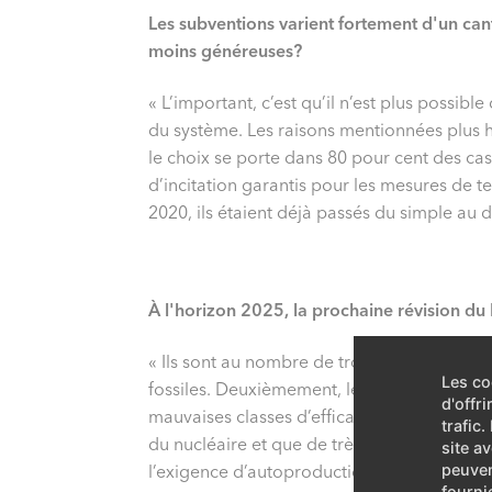
Les subventions varient fortement d'un cant
moins généreuses?
« L’important, c’est qu’il n’est plus possib
du système. Les raisons mentionnées plus 
le choix se porte dans 80 pour cent des ca
d’incitation garantis pour les mesures de 
2020, ils étaient déjà passés du simple au 
À l'horizon 2025, la prochaine révision du
« Ils sont au nombre de trois. Premièreme
Les co
fossiles. Deuxièmement, le parc immobilier, e
d'offr
mauvaises classes d’efficacité énergétique 
trafic
du nucléaire et que de très nombreux généra
site a
l’exigence d’autoproduction de courant qui 
peuven
fourni