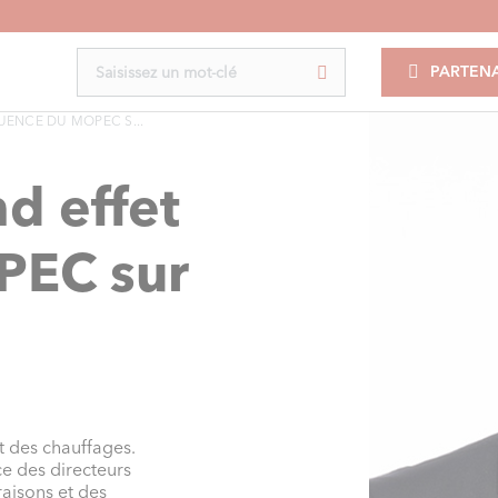
PARTENA
LUENCE DU MOPEC S...
d effet
PEC sur
t des chauffages.
ce des directeurs
raisons et des