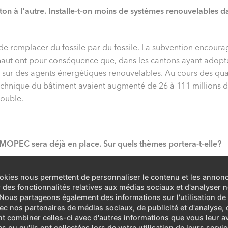
on à l'autre. Installe-t-on moins de systèmes renouvelables d
le de remplacer du fossile par du fossile. La subvention encour
haut ont pour conséquence que, dans les cantons ayant adopt
s sur des agents énergétiques renouvelables. Au cours des qua
technique du bâtiment avaient augmenté de 26 à 111 millions d
double.
 MOPEC sera déjà en place. Sur quels thèmes portera-t-elle?
nt, un léger durcissement des exigences devra accélérer enco
okies nous permettent de personnaliser le contenu et les annon
n particulier les immeubles actuels, devra être plus efficient. 
ir des fonctionnalités relatives aux médias sociaux et d'analyser n
des bâtiments F et G. Troisièmement, nous utiliserons davantag
. Nous partageons également des informations sur l'utilisation de
teurs de chaleur passeront de l’énergie fossile à l’énergie éle
vec nos partenaires de médias sociaux, de publicité et d'analyse, 
s’appliquait jusqu’à maintenant aux nouvelles constructions s
t combiner celles-ci avec d'autres informations que vous leur a
es ou qu'ils ont collectées lors de votre utilisation de leurs servic