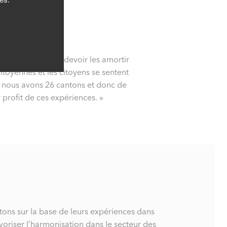
nergie, nous allons devoir les amortir
itoyennes et les citoyens se sentent
 : nous avons 26 cantons et donc de
profit de ces expériences. »
tons sur la base de leurs expériences dans
oriser l’harmonisation dans le secteur des