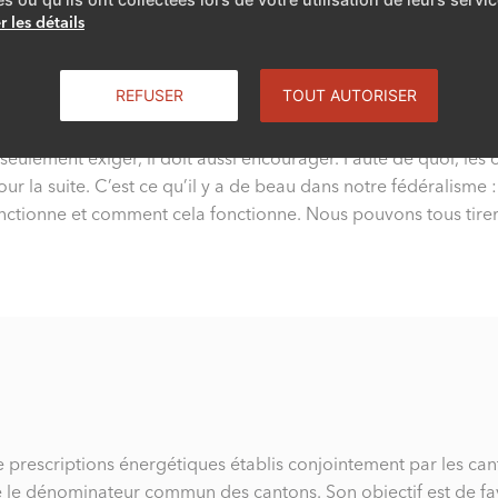
r les détails
 avec le nouveau MOPEC?
REFUSER
TOUT AUTORISER
 exigences surgissent à la suite d’une révision de la loi sur l’é
seulement exiger, il doit aussi encourager. Faute de quoi, les c
ur la suite. C’est ce qu’il y a de beau dans notre fédéralisme
ctionne et comment cela fonctionne. Nous pouvons tous tirer 
prescriptions énergétiques établis conjointement par les can
 le dénominateur commun des cantons. Son objectif est de fav