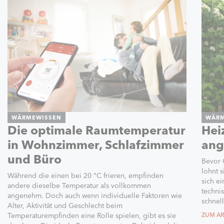
WÄRMEWISSEN
WÄRM
Die optimale Raumtemperatur
Hei
in Wohnzimmer, Schlafzimmer
ang
und Büro
Bevor 
lohnt 
Während die einen bei 20 °C frieren, empfinden
sich e
andere dieselbe Temperatur als vollkommen
techni
angenehm. Doch auch wenn individuelle Faktoren wie
schnell
Alter, Aktivität und Geschlecht beim
Temperaturempfinden eine Rolle spielen, gibt es sie
ZUM AR