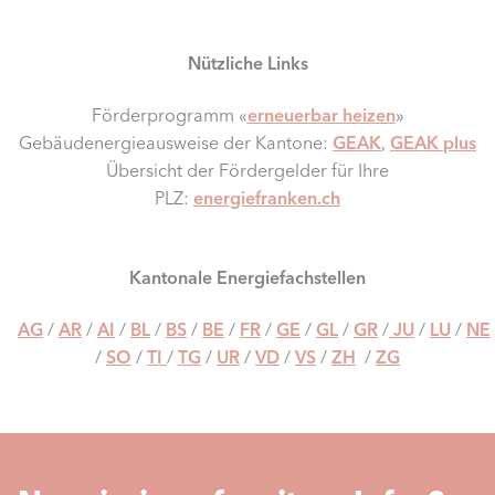
Nützliche Links
Förderprogramm «
erneuerbar heizen
»
Gebäudenergieausweise der Kantone:
GEAK
,
GEAK plus
Übersicht der Fördergelder für Ihre
PLZ:
energiefranken.ch
Kantonale Energiefachstellen
AG
/
AR
/
AI
/
BL
/
BS
/
BE
/
FR
/
GE
/
GL
/
GR
/
JU
/
LU
/
NE
/
SO
/
TI
/
TG
/
UR
/
VD
/
VS
/
ZH
/
ZG