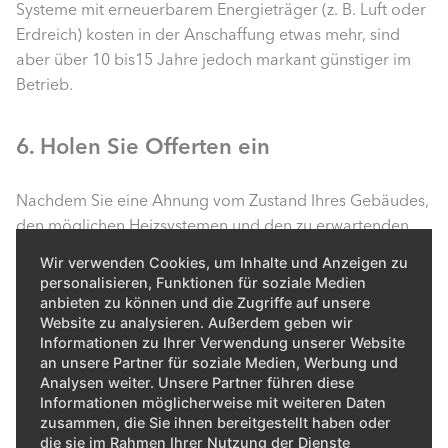
Systeme mit erneuerbarem Energieträger (z. B. Luft oder
Erdreich) kosten in der Anschaffung etwas mehr, sind
aber über 10 bis15 Jahre jedoch markant günstiger im
Betrieb.
6. Holen Sie Offerten ein
Nachdem Sie eine Ahnung vom Zustand Ihres Gebäudes,
den möglichen Heizsystemen und den zu erwartenden
Fördergeldern haben, kommt die Zeit für Offerten.
Wir verwenden Cookies, um Inhalte und Anzeigen zu
Fragen Sie dafür zwei, maximal drei Installationsfirmen
personalisieren, Funktionen für soziale Medien
an. Bei weniger Firmen fehlt Ihnen die
anbieten zu können und die Zugriffe auf unsere
Website zu analysieren. Außerdem geben wir
Vergleichsmöglichkeit, bei mehr die Übersicht.
Informationen zu Ihrer Verwendung unserer Website
an unsere Partner für soziale Medien, Werbung und
7. Hören Sie auf Ihren Bauch
Analysen weiter. Unsere Partner führen diese
Informationen möglicherweise mit weiteren Daten
zusammen, die Sie ihnen bereitgestellt haben oder
Wenn die Offerten auf dem Tisch liegen, geht es nicht
die sie im Rahmen Ihrer Nutzung der Dienste