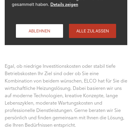
gesammelt haben.
Details zeigen
nur um Zahlen. Die Frage ist auch, wem Sie den
Heizungsersatz anvertrauen wollen, wie wohl Sie sich mit
diesem Unternehmen oder dessen Angestellten fühlen
und was Sie spontan entscheiden würden. Folgen Sie
ABLEHNEN
ALLE ZULASSEN
Ihrem Bauchgefühl (und fragen Sie im Zweifelsfall nach
Referenzen von anderen Kunden). Viel Erfolg!
Egal, ob niedrige Investitionskosten oder stabil tiefe
Betriebskosten Ihr Ziel sind oder ob Sie eine
Kombination von beidem wünschen, ELCO hat für Sie die
wirtschaftliche Heizungslösung. Dabei basieren wir uns
auf moderne Technologien, kreative Konzepte, lange
Lebenszyklen, moderate Wartungskosten und
professionelle Dienstleistungen. Gerne beraten wir Sie
persönlich und finden gemeinsam mit Ihnen die Lösung,
die Ihren Bedürfnissen entspricht.