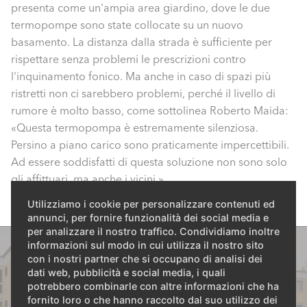
presenta come un'ampia area giardino, dove le due
termopompe sono state collocate su un nuovo
basamento. La distanza dalla strada è sufficiente per
rispettare senza problemi le prescrizioni contro
l'inquinamento fonico. Ma anche in caso di spazi più
ristretti non ci sarebbero problemi, perché il livello di
rumore è molto basso, come sottolinea Roberto Maida:
«Questa termopompa è estremamente silenziosa.
Persino a piano carico sono praticamente impercettibili.
Ad essere soddisfatti di questa soluzione non sono solo
gli affittuari, ma anche i vicini.»
Utilizziamo i cookie per personalizzare contenuti ed
annunci, per fornire funzionalità dei social media e
per analizzare il nostro traffico. Condividiamo inoltre
informazioni sul modo in cui utilizza il nostro sito
con i nostri partner che si occupano di analisi dei
dati web, pubblicità e social media, i quali
potrebbero combinarle con altre informazioni che ha
fornito loro o che hanno raccolto dal suo utilizzo dei