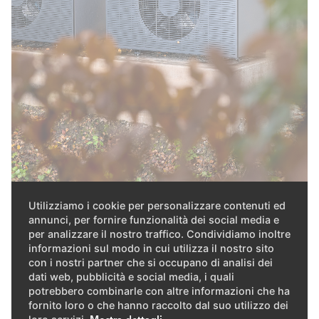
Utilizziamo i cookie per personalizzare contenuti ed
annunci, per fornire funzionalità dei social media e
Collocazione intelligente
per analizzare il nostro traffico. Condividiamo inoltre
informazioni sul modo in cui utilizza il nostro sito
con i nostri partner che si occupano di analisi dei
Grazie alle elevate temperature di mandata è stato
dati web, pubblicità e social media, i quali
possibile utilizzare ancora i radiatori ad alta temperatura
potrebbero combinarle con altre informazioni che ha
fornito loro o che hanno raccolto dal suo utilizzo dei
esistenti. Nel corso del risanamento è stata