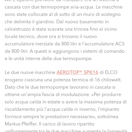
cascata con due termopompe aria-acqua. Le macchine
sono state collocate al di sotto di un muro di sostegno
che delimita il giardino. Dal nuovo basamento in
calcestruzzo è stata scavata una trincea fino al vicino
locale tecnico, dove ora si trovano il nuovo
accumulatore inerziale da 800 litri e l'accumulatore ACS
da 800 litri. A questi si aggiungono i sistemi di comando
e le unità interne delle due termopompe.
Le due nuove macchine
AEROTOP® SPK16
di ELCO
erogano ciascuna una potenza termica di 16 chilowatt.
Dato che le due termopompe lavorano in cascata si
ottiene un'ampia fascia di modulazione. «Per produrre
solo acqua calda in estate o avere la massima potenza di
riscaldamento più l'acqua calda in inverno, l'impianto
fornisce sempre le prestazioni necessarie», sottolinea
Markus Pfeiffer. Il carico di lavoro ripartito
uniformemente tra le due macchine aumenta la longevità