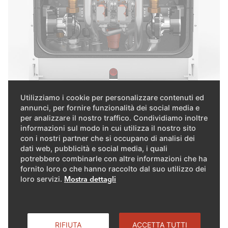
Utilizziamo i cookie per personalizzare contenuti ed
L'integrazione di componenti essenziali all'interno della
annunci, per fornire funzionalità dei social media e
caldaia, come la pompa e le valvole di ritegno, riduce
per analizzare il nostro traffico. Condividiamo inoltre
informazioni sul modo in cui utilizza il nostro sito
notevolmente i tempi di installazione, i costi e lo spazio
con i nostri partner che si occupano di analisi dei
necessario. Grazie al nuovo regolatore intuitivo e
dati web, pubblicità e social media, i quali
all'ampia gamma di accessori, l'installazione si effettua in
potrebbero combinarle con altre informazioni che ha
modo estremamente rapido e semplice. Con la nostra
fornito loro o che hanno raccolto dal suo utilizzo dei
loro servizi.
Mostra dettagli
soluzione modulare, le singole caldaie sono già dotate di
un compensatore idraulico o di uno scambiatore a
piastre.
RIFIUTA
ACCETTA TUTTI