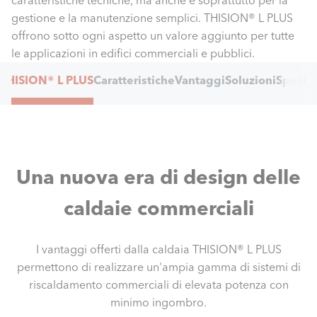
caratteristiche tecniche, ma anche e soprattutto per la
gestione e la manutenzione semplici. THISION® L PLUS
offrono sotto ogni aspetto un valore aggiunto per tutte
le applicazioni in edifici commerciali e pubblici.
Internal
THISION® L PLUS
Caratteristiche
Vantaggi
Soluzioni
Specifi
Navigation
Una nuova era di design delle
caldaie commerciali
I vantaggi offerti dalla caldaia THISION® L PLUS
permettono di realizzare un'ampia gamma di sistemi di
riscaldamento commerciali di elevata potenza con
minimo ingombro.