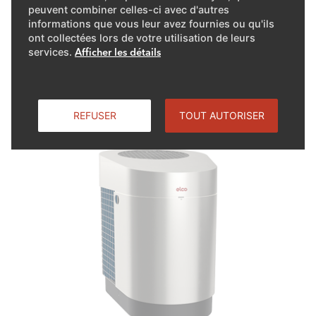
peuvent combiner celles-ci avec d'autres
informations que vous leur avez fournies ou qu'ils
👉🏻 Découvrez ce projet sur
ont collectées lors de votre utilisation de leurs
services.
Afficher les détails
notre chaîne YouTube
REFUSER
TOUT AUTORISER