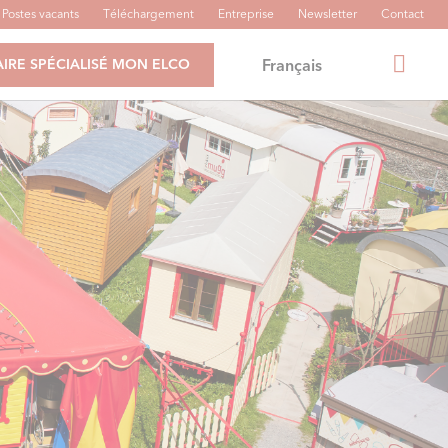
Postes vacants
Téléchargement
Entreprise
Newsletter
Contact
Français
IRE SPÉCIALISÉ MON ELCO