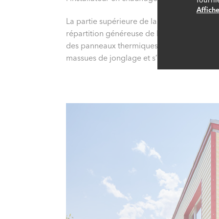
Affiche
La partie supérieure de la roulotte a été 
répartition généreuse de l’espace. La stru
des panneaux thermiques d’une épaisseur de 
massues de jonglage et s’éclipse. L’entraîn