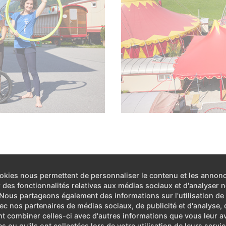
uggli s’est chargé des travaux de transformation du véhicule. M
okies nous permettent de personnaliser le contenu et les annon
ermes de construction que de solutions créatives : « Nous devo
ir des fonctionnalités relatives aux médias sociaux et d'analyser n
. Nous partageons également des informations sur l'utilisation de
ns d’une plus large marge de manœuvre que la plupart des maîtr
vec nos partenaires de médias sociaux, de publicité et d'analyse, 
oulottes de cirque. » Ischa Muggli a discuté de la planificat
t combiner celles-ci avec d'autres informations que vous leur a
lé avec vigueur à la tâche, comme il est d’usage au cirque.
es ou qu'ils ont collectées lors de votre utilisation de leurs servic