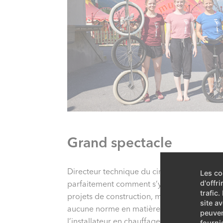
Grand spectacle
Directeur technique du cirque Mugg, Ischa M
Les co
parfaitement comment s’y prendre tant en t
d'offr
trafic
projets de construction, mais nous profito
site a
aucune norme en matière de chauffage des r
peuven
l’installateur en chauffage, puis s’est atte
fourni